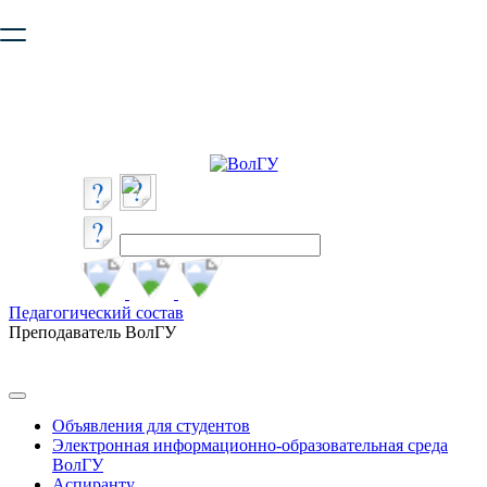
Ваш браузер устарел и не обеспечивает полноценную и
безопасную работу с сайтом. Пожалуйста
обновите браузер
,
чтобы улучшить взаимодействие с сайтом.
Педагогический состав
Преподаватель ВолГУ
Объявления для студентов
Электронная информационно-образовательная среда
ВолГУ
Аспиранту