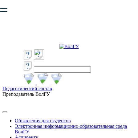
Ваш браузер устарел и не обеспечивает полноценную и
безопасную работу с сайтом. Пожалуйста
обновите браузер
,
чтобы улучшить взаимодействие с сайтом.
Педагогический состав
Преподаватель ВолГУ
Объявления для студентов
Электронная информационно-образовательная среда
ВолГУ
Аспиранту