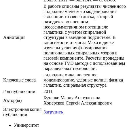
В работе описаны результаты численного
гидродинамического моделирования
эволюции газового диска, который
находится во внешнем
неосесимметричном потенциале
галактики с учетом спиральной
Аннотация
структуры в звездной подсистеме. В
зависимости от числа Маха в диске
изучены условия формирования
полигональных спиральных узоров в
газовой компоненте. Расчеты проведены
на основе TVD-методз с использованием
параллельных технологий.
гидродинамика, численное
Ключевые cлова
моделирование, ударные волны, физика
галактик, спиральная структура
Год публикации
2011
Бутенко Мария Анатольевна
Автор(ы)
Хоперсков Сергей Александрович
Электронная копия
Загрузить
публикации
Университет