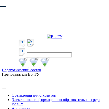
Ваш браузер устарел и не обеспечивает полноценную и
безопасную работу с сайтом. Пожалуйста
обновите браузер
,
чтобы улучшить взаимодействие с сайтом.
Педагогический состав
Преподаватель ВолГУ
Объявления для студентов
Электронная информационно-образовательная среда
ВолГУ
Аспиранту