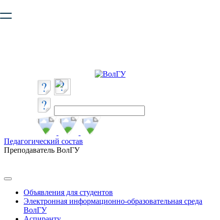
Ваш браузер устарел и не обеспечивает полноценную и
безопасную работу с сайтом. Пожалуйста
обновите браузер
,
чтобы улучшить взаимодействие с сайтом.
Педагогический состав
Преподаватель ВолГУ
Объявления для студентов
Электронная информационно-образовательная среда
ВолГУ
Аспиранту