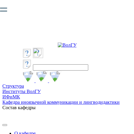
Ваш браузер устарел и не обеспечивает полноценную и
безопасную работу с сайтом. Пожалуйста
обновите браузер
,
чтобы улучшить взаимодействие с сайтом.
Структура
Институты ВолГУ
ИФиМК
Кафедра иноязычной коммуникации и лингводидактики
Состав кафедры
О кафедре