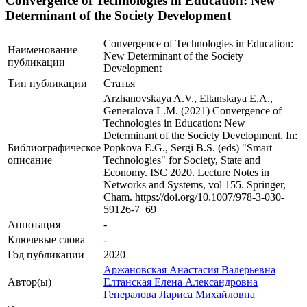
Convergence of Technologies in Education: New
Determinant of the Society Development
Convergence of Technologies in Education:
Наименование
New Determinant of the Society
публикации
Development
Тип публикации
Статья
Arzhanovskaya A.V., Eltanskaya E.A.,
Generalova L.M. (2021) Convergence of
Technologies in Education: New
Determinant of the Society Development. In:
Библиографическое
Popkova E.G., Sergi B.S. (eds) "Smart
описание
Technologies" for Society, State and
Economy. ISC 2020. Lecture Notes in
Networks and Systems, vol 155. Springer,
Cham. https://doi.org/10.1007/978-3-030-
59126-7_69
Аннотация
-
Ключевые cлова
-
Год публикации
2020
Аржановская Анастасия Валерьевна
Автор(ы)
Елтанская Елена Александровна
Генералова Лариса Михайловна