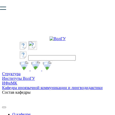
Ваш браузер устарел и не обеспечивает полноценную и
безопасную работу с сайтом. Пожалуйста
обновите браузер
,
чтобы улучшить взаимодействие с сайтом.
Структура
Институты ВолГУ
ИФиМК
Кафедра иноязычной коммуникации и лингводидактики
Состав кафедры
О кафедре