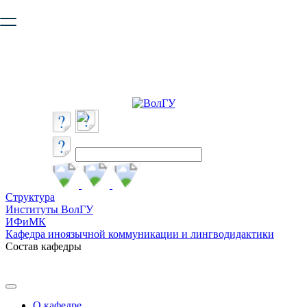
Ваш браузер устарел и не обеспечивает полноценную и
безопасную работу с сайтом. Пожалуйста
обновите браузер
,
чтобы улучшить взаимодействие с сайтом.
Структура
Институты ВолГУ
ИФиМК
Кафедра иноязычной коммуникации и лингводидактики
Состав кафедры
О кафедре