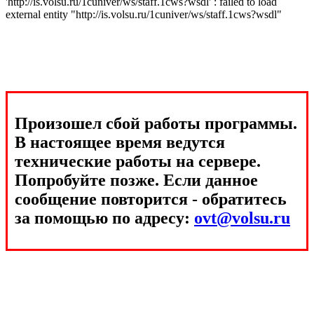
'http://is.volsu.ru/1cuniver/ws/staff.1cws?wsdl' : failed to load
external entity "http://is.volsu.ru/1cuniver/ws/staff.1cws?wsdl"
Произошел сбой работы программы.
В настоящее время ведутся
технические работы на сервере.
Попробуйте позже. Если данное
сообщение повторится - обратитесь
за помощью по адресу:
ovt@volsu.ru