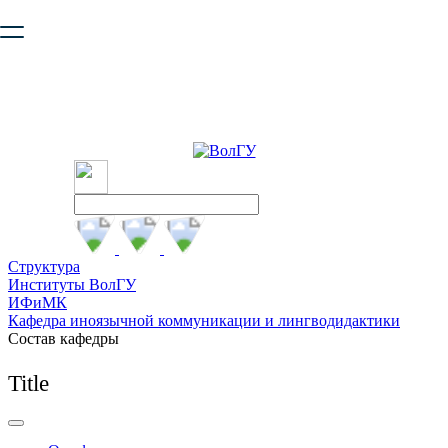
Ваш браузер устарел и не обеспечивает полноценную и
безопасную работу с сайтом. Пожалуйста
обновите браузер
,
чтобы улучшить взаимодействие с сайтом.
Структура
Институты ВолГУ
ИФиМК
Кафедра иноязычной коммуникации и лингводидактики
Состав кафедры
Title