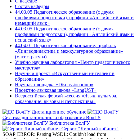
О кафедре
Состав кафедры
44.03.05 Педагогическое образование (с двумя
профилями подготовки), профили «Английский язык и
немецкий язык»
44.03.05 Педагогическое образование (с двумя
профилями подготовки), профили «Английский язык и
испанский язык»
44.04.01 Педагогическое образование, профиль
«Лингводидактика и межкультурное образование»
(магистратура)
Учебно-научная лаборатория «Центр педагогического
мастерства»
Научный проект «Искусственный интеллект в
образовании»
Научная площадка «Discussionarium»
Проектно-языковая школа «LangUST»
Всероссийская форсайт-сессия «Язык, культура,
образование: вызовы и перспективы»
Дистанционное обучение
Система дистанционного образования ВолГУ
Библиотека ВолГУ
Сервис "Личный кабинет"
SOAP-ERROR: Parsing WSDL: Couldn't load from