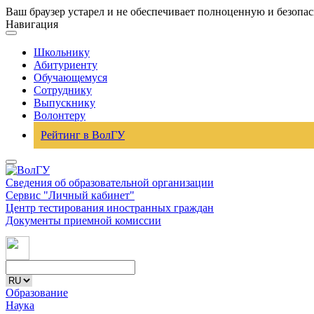
Ваш браузер устарел и не обеспечивает полноценную и безопа
Навигация
Школьнику
Абитуриенту
Обучающемуся
Сотруднику
Выпускнику
Волонтеру
Рейтинг в ВолГУ
Сведения об образовательной организации
Сервис "Личный кабинет"
Центр тестирования иностранных граждан
Документы приемной комиссии
Образование
Наука