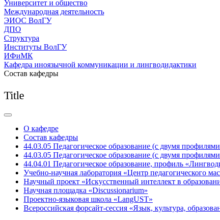
Университет и общество
Международная деятельность
ЭИОС ВолГУ
ДПО
Структура
Институты ВолГУ
ИФиМК
Кафедра иноязычной коммуникации и лингводидактики
Состав кафедры
Title
О кафедре
Состав кафедры
44.03.05 Педагогическое образование (с двумя профилям
44.03.05 Педагогическое образование (с двумя профилям
44.04.01 Педагогическое образование, профиль «Лингвод
Учебно-научная лаборатория «Центр педагогического мас
Научный проект «Искусственный интеллект в образован
Научная площадка «Discussionarium»
Проектно-языковая школа «LangUST»
Всероссийская форсайт-сессия «Язык, культура, образов