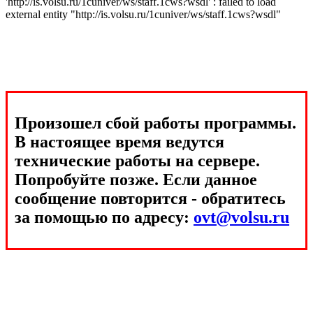
'http://is.volsu.ru/1cuniver/ws/staff.1cws?wsdl' : failed to load
external entity "http://is.volsu.ru/1cuniver/ws/staff.1cws?wsdl"
Произошел сбой работы программы.
В настоящее время ведутся
технические работы на сервере.
Попробуйте позже. Если данное
сообщение повторится - обратитесь
за помощью по адресу:
ovt@volsu.ru