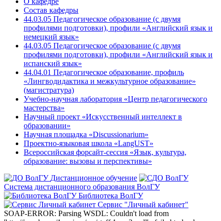
О кафедре
Состав кафедры
44.03.05 Педагогическое образование (с двумя
профилями подготовки), профили «Английский язык и
немецкий язык»
44.03.05 Педагогическое образование (с двумя
профилями подготовки), профили «Английский язык и
испанский язык»
44.04.01 Педагогическое образование, профиль
«Лингводидактика и межкультурное образование»
(магистратура)
Учебно-научная лаборатория «Центр педагогического
мастерства»
Научный проект «Искусственный интеллект в
образовании»
Научная площадка «Discussionarium»
Проектно-языковая школа «LangUST»
Всероссийская форсайт-сессия «Язык, культура,
образование: вызовы и перспективы»
Дистанционное обучение
Система дистанционного образования ВолГУ
Библиотека ВолГУ
Сервис "Личный кабинет"
SOAP-ERROR: Parsing WSDL: Couldn't load from