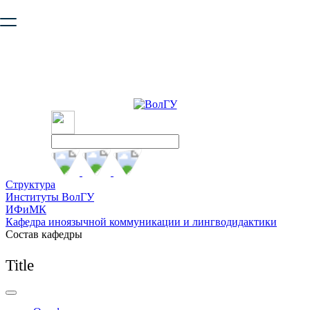
Ваш браузер устарел и не обеспечивает полноценную и
безопасную работу с сайтом. Пожалуйста
обновите браузер
,
чтобы улучшить взаимодействие с сайтом.
Структура
Институты ВолГУ
ИФиМК
Кафедра иноязычной коммуникации и лингводидактики
Состав кафедры
Title