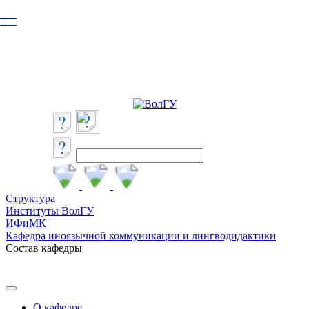
Ваш браузер устарел и не обеспечивает полноценную и
безопасную работу с сайтом. Пожалуйста
обновите браузер
,
чтобы улучшить взаимодействие с сайтом.
Структура
Институты ВолГУ
ИФиМК
Кафедра иноязычной коммуникации и лингводидактики
Состав кафедры
О кафедре