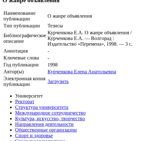
О жанре объявления
Наименование
О жанре объявления
публикации
Тип публикации
Тезисы
Курченкова Е.А. О жанре объявления /
Библиографическое
Курченкова Е.А. — Волгорад :
описание
Издательство «Перемена», 1998. — 3 с.
Аннотация
-
Ключевые cлова
-
Год публикации
1998
Автор(ы)
Курченкова Елена Анатольевна
Электронная копия
Загрузить
публикации
Университет
Ректорат
Структура университета
Международное сотрудничество
Культура, искусство, творчество
Направления деятельности
Общественные организации
Спорт и здоровье