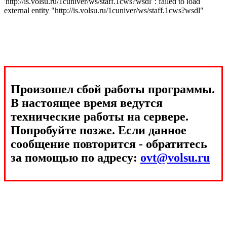
'http://is.volsu.ru/1cuniver/ws/staff.1cws?wsdl' : failed to load
external entity "http://is.volsu.ru/1cuniver/ws/staff.1cws?wsdl"
Произошел сбой работы программы.
В настоящее время ведутся
технические работы на сервере.
Попробуйте позже. Если данное
сообщение повторится - обратитесь
за помощью по адресу:
ovt@volsu.ru