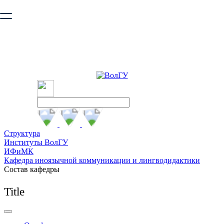
Ваш браузер устарел и не обеспечивает полноценную и
безопасную работу с сайтом. Пожалуйста
обновите браузер
,
чтобы улучшить взаимодействие с сайтом.
Структура
Институты ВолГУ
ИФиМК
Кафедра иноязычной коммуникации и лингводидактики
Состав кафедры
Title