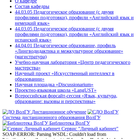
О кафедре
Состав кафедры
44.03.05 Педагогическое образование (с двумя
профилями подготовки), профили «Английский язык и
немецкий язык»
44.03.05 Педагогическое образование (с двумя
профилями подготовки), профили «Английский язык и
испанский язык»
44.04.01 Педагогическое образование, профиль
«Лингводидактика и межкультурное образование»
(магистратура)
Учебно-научная лаборатория «Центр педагогического
мастерства»
Научный проект «Искусственный интеллект в
образовании»
Научная площадка «Discussionarium»
Проектно-языковая школа «LangUST»
Всероссийская форсайт-сессия «Язык, культура,
образование: вызовы и перспективы»
Дистанционное обучение
Система дистанционного образования ВолГУ
Библиотека ВолГУ
Сервис "Личный кабинет"
SOAP-ERROR: Parsing WSDL: Couldn't load from