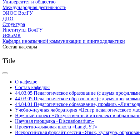
Университет и общество
Международная деятельность
ЭИОС ВолГУ
ДПО
Структура
Институты ВолГУ
ИФиМК
Кафедра иноязычной коммуникации и лингводидактики
Состав кафедры
Title
О кафедре
Состав кафедры
44.03.05 Педагогическое образование (с двумя профилям
44.03.05 Педагогическое образование (с двумя профилям
44.04.01 Педагогическое образование, профиль «Лингвод
Учебно-научная лаборатория «Центр педагогического мас
Научный проект «Искусственный интеллект в образован
Научная площадка «Discussionarium»
Проектно-языковая школа «LangUST»
Всероссийская форсайт-сессия «Язык, культура, образов