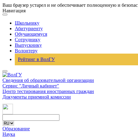
Ваш браузер устарел и не обеспечивает полноценную и безопа
Навигация
Школьнику
Абитуриенту
Обучающемуся
Сотруднику
Выпускнику
Волонтеру
Рейтинг в ВолГУ
Сведения об образовательной организации
Сервис "Личный кабинет"
Центр тестирования иностранных граждан
Документы приемной комиссии
Образование
Наука