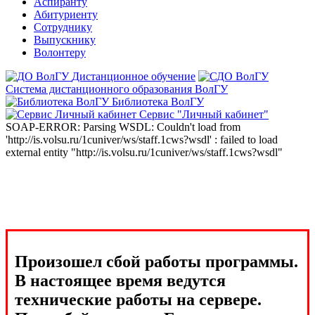
Аспиранту
Абитуриенту
Сотруднику
Выпускнику
Волонтеру
Дистанционное обучение
Система дистанционного образования ВолГУ
Библиотека ВолГУ
Сервис "Личный кабинет"
SOAP-ERROR: Parsing WSDL: Couldn't load from
'http://is.volsu.ru/1cuniver/ws/staff.1cws?wsdl' : failed to load
external entity "http://is.volsu.ru/1cuniver/ws/staff.1cws?wsdl"
Произошел сбой работы программы.
В настоящее время ведутся
технические работы на сервере.