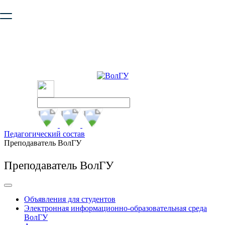
Ваш браузер устарел и не обеспечивает полноценную и
безопасную работу с сайтом. Пожалуйста
обновите браузер
,
чтобы улучшить взаимодействие с сайтом.
Педагогический состав
Преподаватель ВолГУ
Преподаватель ВолГУ
Объявления для студентов
Электронная информационно-образовательная среда
ВолГУ