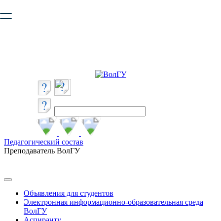
Ваш браузер устарел и не обеспечивает полноценную и
безопасную работу с сайтом. Пожалуйста
обновите браузер
,
чтобы улучшить взаимодействие с сайтом.
Педагогический состав
Преподаватель ВолГУ
Объявления для студентов
Электронная информационно-образовательная среда
ВолГУ
Аспиранту