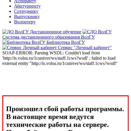
Аспиранту
Абитуриенту
Сотруднику
Выпускнику
Волонтеру
Дистанционное обучение
Система дистанционного образования ВолГУ
Библиотека ВолГУ
Сервис "Личный кабинет"
SOAP-ERROR: Parsing WSDL: Couldn't load from
'http://is.volsu.ru/1cuniver/ws/staff.1cws?wsdl' : failed to load
external entity "http://is.volsu.ru/1cuniver/ws/staff.1cws?wsdl"
Произошел сбой работы программы.
В настоящее время ведутся
технические работы на сервере.