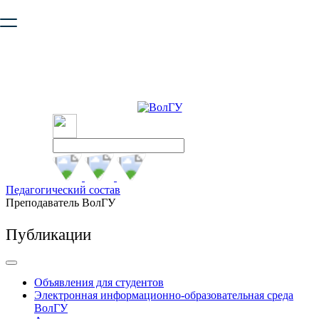
Ваш браузер устарел и не обеспечивает полноценную и
безопасную работу с сайтом. Пожалуйста
обновите браузер
,
чтобы улучшить взаимодействие с сайтом.
Педагогический состав
Преподаватель ВолГУ
Публикации
Объявления для студентов
Электронная информационно-образовательная среда
ВолГУ