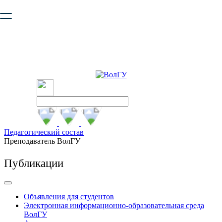
Ваш браузер устарел и не обеспечивает полноценную и
безопасную работу с сайтом. Пожалуйста
обновите браузер
,
чтобы улучшить взаимодействие с сайтом.
Педагогический состав
Преподаватель ВолГУ
Публикации
Объявления для студентов
Электронная информационно-образовательная среда
ВолГУ