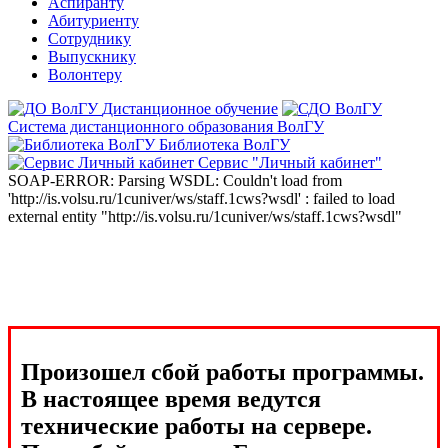
Аспиранту
Абитуриенту
Сотруднику
Выпускнику
Волонтеру
Дистанционное обучение
Система дистанционного образования ВолГУ
Библиотека ВолГУ
Сервис "Личный кабинет"
SOAP-ERROR: Parsing WSDL: Couldn't load from
'http://is.volsu.ru/1cuniver/ws/staff.1cws?wsdl' : failed to load
external entity "http://is.volsu.ru/1cuniver/ws/staff.1cws?wsdl"
Произошел сбой работы программы.
В настоящее время ведутся
технические работы на сервере.