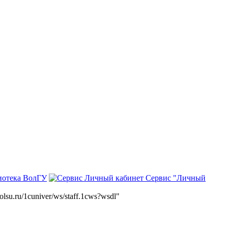
иотека ВолГУ
Сервис "Личный
volsu.ru/1cuniver/ws/staff.1cws?wsdl"