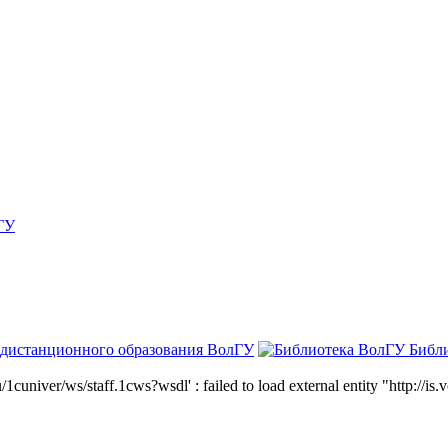
ГУ
 дистанционного образования ВолГУ
Библ
niver/ws/staff.1cws?wsdl' : failed to load external entity "http://is.