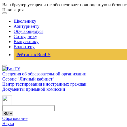
Ваш браузер устарел и не обеспечивает полноценную и безопа
Навигация
Школьнику
Абитуриенту
Обучающемуся
Сотруднику
Выпускнику
Волонтеру
Рейтинг в ВолГУ
Сведения об образовательной организации
Сервис "Личный кабинет"
Центр тестирования иностранных граждан
Документы приемной комиссии
Образование
Наука