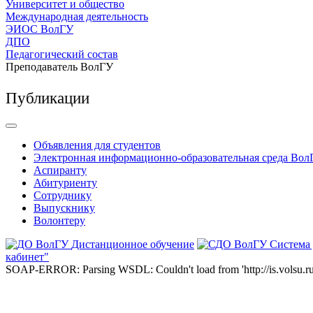
Университет и общество
Международная деятельность
ЭИОС ВолГУ
ДПО
Педагогический состав
Преподаватель ВолГУ
Публикации
Объявления для студентов
Электронная информационно-образовательная среда Вол
Аспиранту
Абитуриенту
Сотруднику
Выпускнику
Волонтеру
Дистанционное обучение
Система
кабинет"
SOAP-ERROR: Parsing WSDL: Couldn't load from 'http://is.volsu.ru/1cu