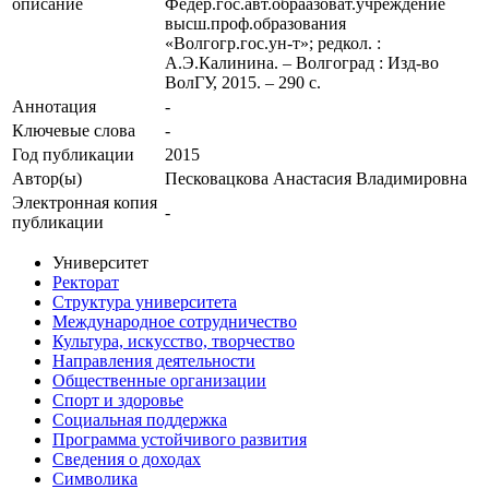
описание
Федер.гос.авт.обраазоват.учреждение
высш.проф.образования
«Волгогр.гос.ун-т»; редкол. :
А.Э.Калинина. – Волгоград : Изд-во
ВолГУ, 2015. – 290 с.
Аннотация
-
Ключевые cлова
-
Год публикации
2015
Автор(ы)
Песковацкова Анастасия Владимировна
Электронная копия
-
публикации
Университет
Ректорат
Структура университета
Международное сотрудничество
Культура, искусство, творчество
Направления деятельности
Общественные организации
Спорт и здоровье
Социальная поддержка
Программа устойчивого развития
Сведения о доходах
Символика