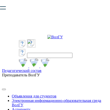
Ваш браузер устарел и не обеспечивает полноценную и
безопасную работу с сайтом. Пожалуйста
обновите браузер
,
чтобы улучшить взаимодействие с сайтом.
Педагогический состав
Преподаватель ВолГУ
Объявления для студентов
Электронная информационно-образовательная среда
ВолГУ
Аспиранту