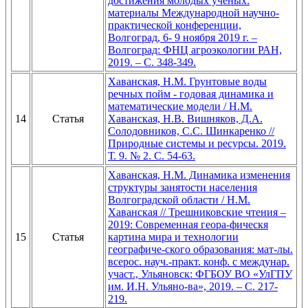
достижения молодых ученых:
материалы Международной научно-
практической конференции,
Волгоград, 6- 9 ноября 2019 г. –
Волгоград: ФНЦ агроэкологии РАН,
2019. – С. 348-349.
Хаванская, Н.М. Грунтовые воды
речных пойм - годовая динамика и
математические модели / Н.М.
14
Статья
Хаванская, Н.В. Вишняков, Д.А.
Солодовников, С.С. Шинкаренко //
Природные системы и ресурсы. 2019.
Т. 9. № 2. С. 54-63.
Хаванская, Н.М. Динамика изменения
структуры занятости населения
Волгоградской области / Н.М.
Хаванская // Трешниковские чтения –
2019: Современная геора-фическя
15
Статья
картина мира и технологии
географиче-ского образования: мат-лы.
всерос. науч.-практ. конф. с междунар.
участ., Ульяновск: ФГБОУ ВО «УлГПУ
им. И.Н. Ульяно-ва», 2019. – С. 217-
219.