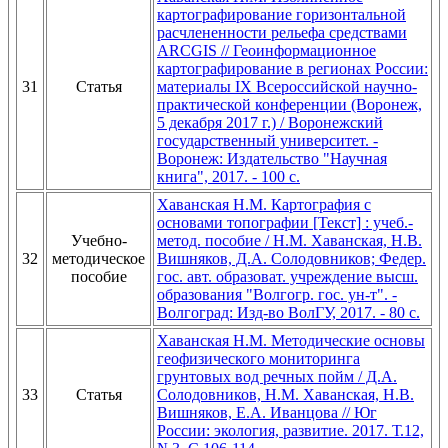
картографирование горизонтальной
расчлененности рельефа средствами
ARCGIS // Геоинформационное
картографирование в регионах России:
31
Статья
материалы IX Всероссийской научно-
практической конференции (Воронеж,
5 декабря 2017 г.) / Воронежский
государственный университет. -
Воронеж: Издательство "Научная
книга", 2017. - 100 с.
Хаванская Н.М. Картография с
основами топографии [Текст] : учеб.-
Учебно-
метод. пособие / Н.М. Хаванская, Н.В.
32
методическое
Вишняков, Д.А. Солодовников; Федер.
пособие
гос. авт. образоват. учреждение высш.
образования "Волгогр. гос. ун-т". -
Волгоград: Изд-во ВолГУ, 2017. - 80 с.
Хаванская Н.М. Методические основы
геофизического мониторинга
грунтовых вод речных пойм / Д.А.
33
Статья
Солодовников, Н.М. Хаванская, Н.В.
Вишняков, Е.А. Иванцова // Юг
России: экология, развитие. 2017. Т.12,