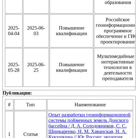
образования
Российское
геоинформационно
2025-
2025-06-
Повышение
программное
04-04
03
квалификации
обеспечение и ГИС
проектирование
Мультимедийные 
интерактивные
2025-
2025-06-
Повышение
технологии в
05-28
25
квалификации
деятельности
преподавателя
Публикации:
#
Тип
Наименование
Опыт разработки геоинформационной
системы пойменных земель Донского
бассейна / Д. А. Солодовников, С. С.
Шинкаренко, Н. М. Хаванская, Н. А.
1
Статья
Кукушкина // Юг России: экология,