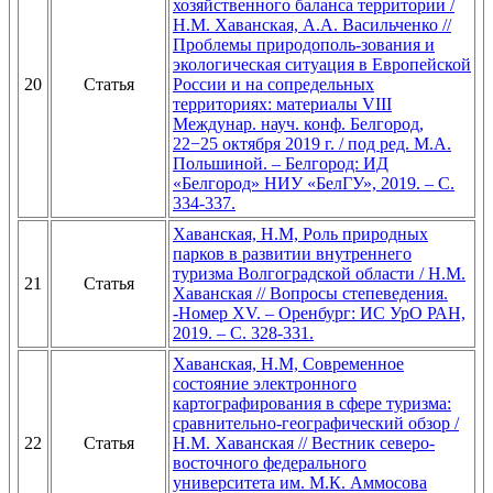
хозяйственного баланса территории /
Н.М. Хаванская, А.А. Васильченко //
Проблемы природополь-зования и
экологическая ситуация в Европейской
20
Статья
России и на сопредельных
территориях: материалы VIII
Междунар. науч. конф. Белгород,
22−25 октября 2019 г. / под ред. М.А.
Польшиной. – Белгород: ИД
«Белгород» НИУ «БелГУ», 2019. – С.
334-337.
Хаванская, Н.М, Роль природных
парков в развитии внутреннего
туризма Волгоградской области / Н.М.
21
Статья
Хаванская // Вопросы степеведения.
-Номер XV. – Оренбург: ИС УрО РАН,
2019. – С. 328-331.
Хаванская, Н.М, Современное
состояние электронного
картографирования в сфере туризма:
сравнительно-географический обзор /
22
Статья
Н.М. Хаванская // Вестник северо-
восточного федерального
университета им. М.К. Аммосова