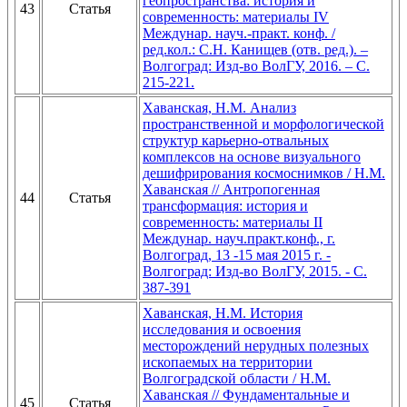
геопространства: история и
43
Статья
современность: материалы IV
Междунар. науч.-практ. конф. /
ред.кол.: С.Н. Канищев (отв. ред.). –
Волгоград: Изд-во ВолГУ, 2016. – С.
215-221.
Хаванская, Н.М. Анализ
пространственной и морфологической
структур карьерно-отвальных
комплексов на основе визуального
дешифрирования космоснимков / Н.М.
Хаванская // Антропогенная
44
Статья
трансформация: история и
современность: материалы II
Междунар. науч.практ.конф., г.
Волгоград, 13 -15 мая 2015 г. -
Волгоград: Изд-во ВолГУ, 2015. - С.
387-391
Хаванская, Н.М. История
исследования и освоения
месторождений нерудных полезных
ископаемых на территории
Волгоградской области / Н.М.
Хаванская // Фундаментальные и
45
Статья