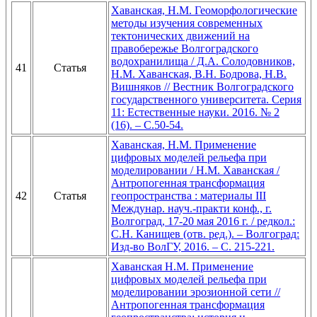
Хаванская, Н.М. Геоморфологические
методы изучения современных
тектонических движений на
правобережье Волгоградского
водохранилища / Д.А. Солодовников,
41
Статья
Н.М. Хаванская, В.Н. Бодрова, Н.В.
Вишняков // Вестник Волгоградского
государственного университета. Серия
11: Естественные науки. 2016. № 2
(16). – С.50-54.
Хаванская, Н.М. Применение
цифровых моделей рельефа при
моделировании / Н.М. Хаванская /
Антропогенная трансформация
42
Статья
геопространства : материалы III
Междунар. науч.-практи конф., г.
Волгоград, 17-20 мая 2016 г. / редкол.:
С.Н. Канищев (отв. ред.). – Волгоград:
Изд-во ВолГУ, 2016. – С. 215-221.
Хаванская Н.М. Применение
цифровых моделей рельефа при
моделировании эрозионной сети //
Антропогенная трансформация