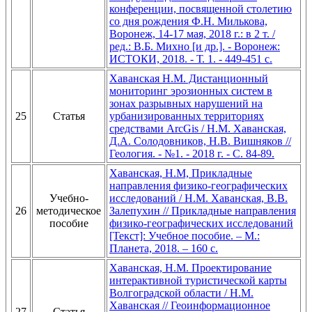
конференции, посвященной столетию
со дня рождения Ф.Н. Милькова,
Воронеж, 14-17 мая, 2018 г.: в 2 т. /
ред.: В.Б. Михно [и др.]. - Воронеж:
ИСТОКИ, 2018. - Т. 1. - 449-451 с.
Хаванская Н.М. Дистанционный
мониторинг эрозионных систем в
зонах разрывных нарушений на
25
Статья
урбанизированных территориях
средствами ArcGis / Н.М. Хаванская,
Д.А. Солодовников, Н.В. Вишняков //
Геология. - №1. - 2018 г. - С. 84-89.
Хаванская, Н.М, Прикладные
направления физико-географических
Учебно-
исследований / Н.М. Хаванская, В.В.
26
методическое
Залепухин // Прикладные направления
пособие
физико-географических исследований
[Текст]: Учебное пособие. – М.:
Планета, 2018. – 160 с.
Хаванская, Н.М. Проектирование
интерактивной туристической карты
Волгоградской области / Н.М.
Хаванская // Геоинформационное
27
Статья