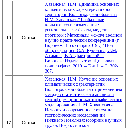
Хаванская, Н.М. Динамика основных
климатических характеристик на
территории Волгоградской области /
Н.М. Хаванская // Глобальные
климатические изменения :
региональные эффекты, модели,
прогнозы : Материалы международной
16
Статья
научно-практической конференции (г.
Воронеж, 3-5 октября 2019г.) / Под
общ. редакцией С.А. Куролапа, Л.М.
Акимова, В.А. Дмитриевой. –
Воронеж: Издательство «Цифровая
полиграфия», 2019. – Том 1. – С. 302-
307.
Хаванская, Н.М. Изучение основных
климатических характеристик
Волгоградской области с применением
методов статистического анализа и
геоинформационно-картографического
моделирования / Н.М. Хаванская //
История и современное состояние
географических исследований
Нижнего Поволжья: (сборник научных
17
Статья
трудов Всероссийской