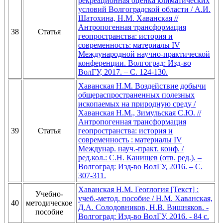
рекреационная оценка климатических
условий Волгоградской области / А.И.
Шатохина, Н.М. Хаванская //
Антропогенная трансформация
38
Статья
геопространства: история и
современность: материалы IV
Международной научно-практической
конференции. Волгоград: Изд-во
ВолГУ, 2017. – С. 124-130.
Хаванская Н.М. Воздействие добычи
общераспространенных полезных
ископаемых на природную среду /
Хаванская Н.М., Зимульская С.Ю. //
Антропогенная трансформация
39
Статья
геопространства: история и
современность : материалы IV
Междунар. науч.-практ. конф. /
ред.кол.: С.Н. Канищев (отв. ред.). –
Волгоград: Изд-во ВолГУ, 2016. – С.
307-311.
Хаванская Н.М. Геоглогия [Текст] :
Учебно-
учеб.-метод. пособие / Н.М. Хаванская,
40
методическое
Д.А. Солодовников, Н.В. Вишняков. -
пособие
Волгоград: Изд-во ВолГУ, 2016. - 84 с.