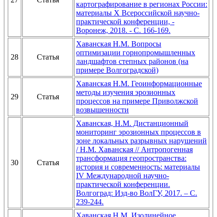
картографирование в регионах России:
материалы Х Всероссийской научно-
практической конференции, -
Воронеж, 2018. - С. 166-169.
Хаванская Н.М. Вопросы
оптимизации горнопромышленных
28
Статья
ландшафтов степных районов (на
примере Волгоградской)
Хаванская Н.М. Геоинформационные
методы изучения эрозионных
29
Статья
процессов на примере Приволжской
возвышенности
Хаванская, Н.М. Дистанционный
мониторинг эрозионных процессов в
зоне локальных разрывных нарушений
/ Н.М. Хаванская // Антропогенная
трансформация геопространства:
30
Статья
история и современность: материалы
IV Международной научно-
практической конференции.
Волгоград: Изд-во ВолГУ, 2017. – С.
239-244.
Хаванская Н.М. Изолинейное