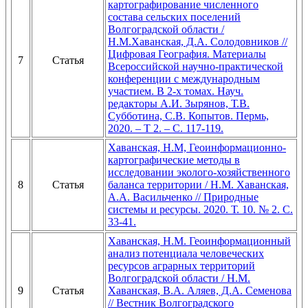
картографирование численного
состава сельских поселений
Волгоградской области /
Н.М.Хаванская, Д.А. Солодовников //
Цифровая География. Материалы
7
Статья
Всероссийской научно-практической
конференции с международным
участием. В 2-х томах. Науч.
редакторы А.И. Зырянов, Т.В.
Субботина, С.В. Копытов. Пермь,
2020. – Т 2. – С. 117-119.
Хаванская, Н.М, Геоинформационно-
картографические методы в
исследовании эколого-хозяйственного
8
Статья
баланса территории / Н.М. Хаванская,
А.А. Васильченко // Природные
системы и ресурсы. 2020. Т. 10. № 2. С.
33-41.
Хаванская, Н.М. Геоинформационный
анализ потенциала человеческих
ресурсов аграрных территорий
Волгоградской области / Н.М.
9
Статья
Хаванская, В.А. Аляев, Д.А. Семенова
// Вестник Волгоградского