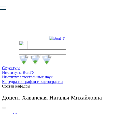
Ваш браузер устарел и не обеспечивает полноценную и
безопасную работу с сайтом. Пожалуйста
обновите браузер
,
чтобы улучшить взаимодействие с сайтом.
Структура
Институты ВолГУ
Институт естественных наук
Кафедра географии и картографии
Состав кафедры
Доцент Хаванская Наталья Михайловна