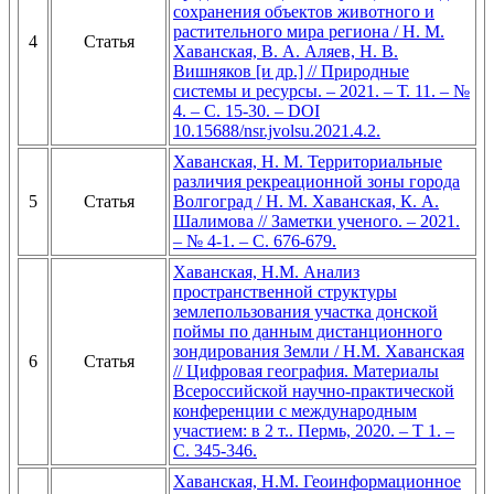
сохранения объектов животного и
растительного мира региона / Н. М.
4
Статья
Хаванская, В. А. Аляев, Н. В.
Вишняков [и др.] // Природные
системы и ресурсы. – 2021. – Т. 11. – №
4. – С. 15-30. – DOI
10.15688/nsr.jvolsu.2021.4.2.
Хаванская, Н. М. Территориальные
различия рекреационной зоны города
5
Статья
Волгоград / Н. М. Хаванская, К. А.
Шалимова // Заметки ученого. – 2021.
– № 4-1. – С. 676-679.
Хаванская, Н.М. Анализ
пространственной структуры
землепользования участка донской
поймы по данным дистанционного
зондирования Земли / Н.М. Хаванская
6
Статья
// Цифровая география. Материалы
Всероссийской научно-практической
конференции с международным
участием: в 2 т.. Пермь, 2020. – Т 1. –
С. 345-346.
Хаванская, Н.М. Геоинформационное