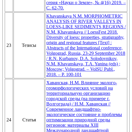
серия «Науки о Земле», № 4(16) 2019. –
С. 62-70.
Khavanskaya N.M. MORPHOMETRIC
ANALYSIS OF RIVER VALLEYS IN
LOESS-LIKE SEDIMENTS REGIONS /
N.M. Khavanskaya // LoessFest 2018.
Diversity of loess: properties, stratigraphy,
origin and regional features [Text] :
23
Тезисы
Abstracts of the International conference,
Volgograd, Russia, 23-29 September 2018
/ R.N. Kurbanov, D.A. Solodovnikov,
N.M. Khavanskaya, T.A. Yanina (eds) ;
Moscow; Volgograd. – VolSU Publ.,
2018. – P. 100-101
Хаванская, Н.М. Влияние эколого-
геоморфологических условий на
территориальную организацию
городской среды (на примере г.
Волгограда) / Н.М. Хаванская //
Современное ландшафтно-
экологическое состояние и проблемы
24
Статья
оптимизации природной среды
регионов: материалы XIII
Международной ландшафтной