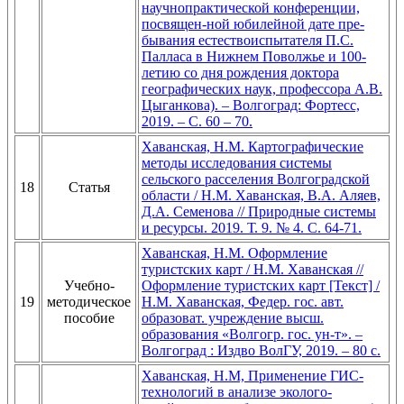
научнопрактической конференции,
посвящен-ной юбилейной дате пре-
бывания естествоиспытателя П.С.
Палласа в Нижнем Поволжье и 100-
летию со дня рождения доктора
географических наук, профессора А.В.
Цыганкова). – Волгоград: Фортесс,
2019. – С. 60 – 70.
Хаванская, Н.М. Картографические
методы исследования системы
сельского расселения Волгоградской
18
Статья
области / Н.М. Хаванская, В.А. Аляев,
Д.А. Семенова // Природные системы
и ресурсы. 2019. Т. 9. № 4. С. 64-71.
Хаванская, Н.М. Оформление
туристских карт / Н.М. Хаванская //
Учебно-
Оформление туристских карт [Текст] /
19
методическое
Н.М. Хаванская, Федер. гос. авт.
пособие
образоват. учреждение высш.
образования «Волгогр. гос. ун-т». –
Волгоград : Издво ВолГУ, 2019. – 80 с.
Хаванская, Н.М, Применение ГИС-
технологий в анализе эколого-