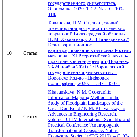
государственного университета.
Экономика. 2020. Т. 22. № 2. С. 109-
118.
Хаванская, Н.М. Оценка условий
транспортной доступности сельских
территорий Волгоградской области /
Н. М. Хаванская, С.С. Шинкарекнко //
Геоинформационное
картографирование в регионах России:
10
Статья
материалы ХI Всероссийской научно-
практической конференции (Воронеж,
23-24 ноября 2020 г.) / Воронежский
государственный университет. –
Воронеж: Изд-во «Цифровая
полиграфия», 2020. — 347 - 350 с.
Khavanskaya, N.M. Geographic
Information Mapping Methods in the
Study of Floodplain Landscapes of the
Great Don Bend / N.M. Khavanskaya //
Advances in Engineering Research,
11
Статья
volume 191 IV International Scientific and
Practical Conference 'Anthropogenic
Transformation of Geospace: Nature,
Econ-omy, Society' (ATG 2019). – С. 93-