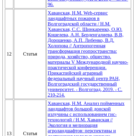
96.
Хаванская, Н.М. Web-сервис
ландшафтных пожаров в
Волгоградской области / Н.М.
Хаванская, С.С. Шинкаренко, О.Ю.
Кошелева, А.Н. Берденгалиева, В.В,
Дорошенко, А.П. Либенко, В.Д.
Холопова // Антропогенная
трансформация геопространства:
12
Статья
природа, хозяйство, общество.
материалы V Международной научно-
практической конференции.
Прикаспийский аграрный
федеральный научный центр РАН,
Волгоградский государственный
университет. - Волгоград, 2019. - С.
210-214.
Хаванская, Н.М. Анализ пойменных
ландшафтов большой донской
излучины с использованием гис-
технологий / Н.М. Хаванская //
Экология и мелиорация
агроландшафтов: перспективы и
13
Статья