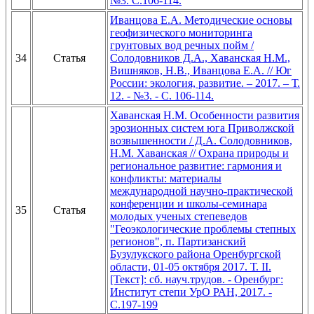
№3. С.106-114.
Иванцова Е.А. Методические основы
геофизического мониторинга
грунтовых вод речных пойм /
34
Статья
Солодовников Д.А., Хаванская Н.М.,
Вишняков, Н.В., Иванцова Е.А. // Юг
России: экология, развитие. – 2017. – Т.
12. - №3. - С. 106-114.
Хаванская Н.М. Особенности развития
эрозионных систем юга Приволжской
возвышенности / Д.А. Солодовников,
Н.М. Хаванская // Охрана природы и
региональное развитие: гармония и
конфликты: материалы
международной научно-практической
конференции и школы-семинара
35
Статья
молодых ученых степеведов
"Геоэкологические проблемы степных
регионов", п. Партизанский
Бузулукского района Оренбургской
области, 01-05 октября 2017. Т. II.
[Текст]: сб. науч.трудов. - Оренбург:
Институт степи УрО РАН, 2017. -
С.197-199