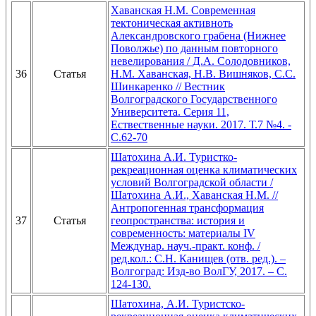
Хаванская Н.М. Современная
тектоническая активноть
Александровского грабена (Нижнее
Поволжье) по данным повторного
невелирования / Д.А. Солодовников,
36
Статья
Н.М. Хаванская, Н.В. Вишняков, С.С.
Шинкаренко // Вестник
Волгоградского Государственного
Университета. Серия 11,
Ествественные науки. 2017. Т.7 №4. -
С.62-70
Шатохина А.И. Туристко-
рекреационная оценка климатических
условий Волгоградской области /
Шатохина А.И., Хаванская Н.М. //
Антропогенная трансформация
37
Статья
геопространства: история и
современность: материалы IV
Междунар. науч.-практ. конф. /
ред.кол.: С.Н. Канищев (отв. ред.). –
Волгоград: Изд-во ВолГУ, 2017. – С.
124-130.
Шатохина, А.И. Туристско-