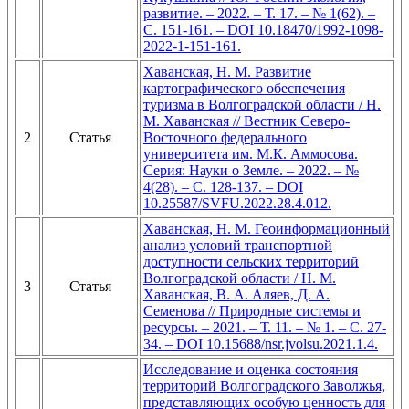
развитие. – 2022. – Т. 17. – № 1(62). –
С. 151-161. – DOI 10.18470/1992-1098-
2022-1-151-161.
Хаванская, Н. М. Развитие
картографического обеспечения
туризма в Волгоградской области / Н.
М. Хаванская // Вестник Северо-
2
Статья
Восточного федерального
университета им. М.К. Аммосова.
Серия: Науки о Земле. – 2022. – №
4(28). – С. 128-137. – DOI
10.25587/SVFU.2022.28.4.012.
Хаванская, Н. М. Геоинформационный
анализ условий транспортной
доступности сельских территорий
Волгоградской области / Н. М.
3
Статья
Хаванская, В. А. Аляев, Д. А.
Семенова // Природные системы и
ресурсы. – 2021. – Т. 11. – № 1. – С. 27-
34. – DOI 10.15688/nsr.jvolsu.2021.1.4.
Исследование и оценка состояния
территорий Волгоградского Заволжья,
представляющих особую ценность для