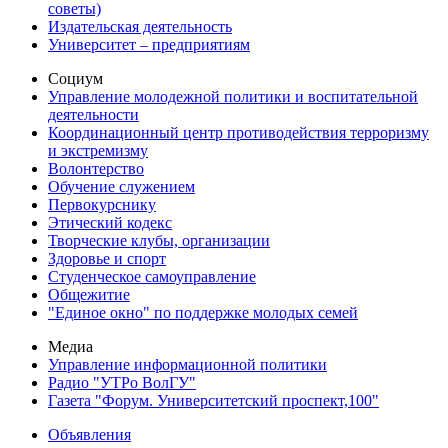
советы)
Издательская деятельность
Университет – предприятиям
Социум
Управление молодежной политики и воспитательной
деятельности
Координационный центр противодействия терроризму
и экстремизму
Волонтерство
Обучение служением
Первокурснику
Этический кодекс
Творческие клубы, организации
Здоровье и спорт
Студенческое самоуправление
Общежитие
"Единое окно" по поддержке молодых семей
Медиа
Управление информационной политики
Радио "УТРо ВолГУ"
Газета "Форум. Университетский проспект,100"
Объявления