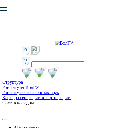
Ваш браузер устарел и не обеспечивает полноценную и
безопасную работу с сайтом. Пожалуйста
обновите браузер
,
чтобы улучшить взаимодействие с сайтом.
Структура
Институты ВолГУ
Институт естественных наук
Кафедра географии и картографии
Состав кафедры
Абитуриенту