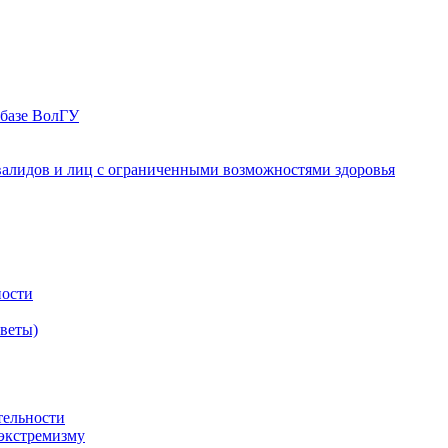
 базе ВолГУ
валидов и лиц с ограниченными возможностями здоровья
ности
оветы)
тельности
экстремизму