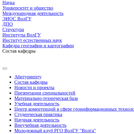
Наука
Университет и общество
Международная деятельность
ЭИОС ВолГУ
ДПО
Структура
Институты ВолГУ
Институт естественных наук
Кафедра географии и картографии
Состав кафедры
Абитуриенту
Состав кафедры
Новости и проекты
Презентации специальностей
Материально-техническая база
Учебная деятельность
Центр компетенций в сфере геоинформационных технол
Студенческая практика
Научная деятельность
Внеучебная деятельность
Молодежный клуб РГО ВолГУ "Волга"