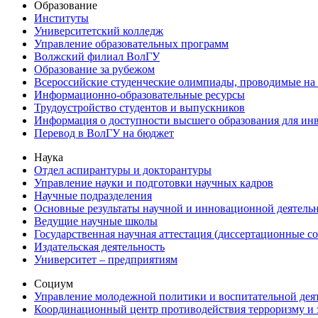
Образование
Институты
Университетский колледж
Управление образовательных программ
Волжский филиал ВолГУ
Образование за рубежом
Всероссийские студенческие олимпиады, проводимые на
Информационно-образовательные ресурсы
Трудоустройство студентов и выпускников
Информация о доступности высшего образования для ин
Перевод в ВолГУ на бюджет
Наука
Отдел аспирантуры и докторантуры
Управление науки и подготовки научных кадров
Научные подразделения
Основные результаты научной и инновационной деятель
Ведущие научные школы
Государственная научная аттестация (диссертационные с
Издательская деятельность
Университет – предприятиям
Социум
Управление молодежной политики и воспитательной дея
Координационный центр противодействия терроризму и 