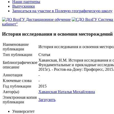
Наши партнеры
Выпускники
Записаться на участие в Полевую географическую школу
Дистанционное обучение
Система
кабинет"
История исследования и освоения месторождений
Наименование
История исследования и освоения местор
публикации
Тип публикации
Статья
Хаванская, Н.М. История исследования и 
Библиографическое
Фундаментальные и прикладные исследован
описание
2015г). - Ростов-на-Дону: Профпресс, 2015.
Аннотация
-
Ключевые cлова
-
Год публикации
2015
Автор(ы)
Хаванская Наталья Михайловна
Электронная копия
Загрузить
публикации
Университет