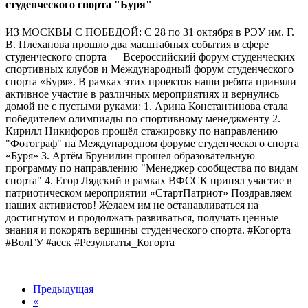
студенческого спорта "Буря"
ИЗ МОСКВЫ С ПОБЕДОЙ: С 28 по 31 октября в РЭУ им. Г.
В. Плеханова прошло два масштабных события в сфере
студенческого спорта — Всероссийский форум студенческих
спортивных клубов и Международный форум студенческого
спорта «Буря». В рамках этих проектов наши ребята приняли
активное участие в различных мероприятиях и вернулись
домой не с пустыми руками: 1. Арина Константинова стала
победителем олимпиады по спортивному менеджменту 2.
Кирилл Никифоров прошёл стажировку по направлению
"Фотограф" на Международном форуме студенческого спорта
«Буря» 3. Артём Брунилин прошел образовательную
программу по направлению "Менеджер сообщества по видам
спорта" 4. Егор Лядский в рамках ВФССК принял участие в
патриотическом мероприятии «СтартПатриот» Поздравляем
наших активистов! Желаем им не останавливаться на
достигнутом и продолжать развиваться, получать ценные
знания и покорять вершины студенческого спорта. #Когорта
#ВолГУ #асск #Результаты_Когорта
Предыдущая
«