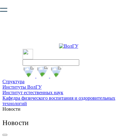
Ваш браузер устарел и не обеспечивает полноценную и
безопасную работу с сайтом. Пожалуйста
обновите браузер
,
чтобы улучшить взаимодействие с сайтом.
Структура
Институты ВолГУ
Институт естественных наук
Кафедра физического воспитания и оздоровительных
технологий
Новости
Новости