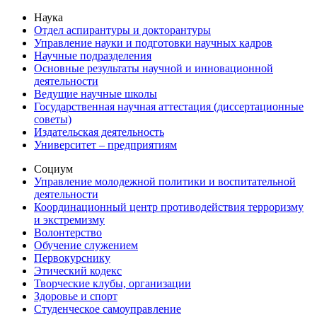
Наука
Отдел аспирантуры и докторантуры
Управление науки и подготовки научных кадров
Научные подразделения
Основные результаты научной и инновационной
деятельности
Ведущие научные школы
Государственная научная аттестация (диссертационные
советы)
Издательская деятельность
Университет – предприятиям
Социум
Управление молодежной политики и воспитательной
деятельности
Координационный центр противодействия терроризму
и экстремизму
Волонтерство
Обучение служением
Первокурснику
Этический кодекс
Творческие клубы, организации
Здоровье и спорт
Студенческое самоуправление