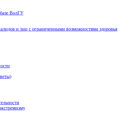
 базе ВолГУ
валидов и лиц с ограниченными возможностями здоровья
ности
оветы)
тельности
экстремизму