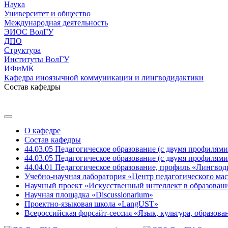
Наука
Университет и общество
Международная деятельность
ЭИОС ВолГУ
ДПО
Структура
Институты ВолГУ
ИФиМК
Кафедра иноязычной коммуникации и лингводидактики
Состав кафедры
О кафедре
Состав кафедры
44.03.05 Педагогическое образование (с двумя профилям
44.03.05 Педагогическое образование (с двумя профилям
44.04.01 Педагогическое образование, профиль «Лингвод
Учебно-научная лаборатория «Центр педагогического мас
Научный проект «Искусственный интеллект в образован
Научная площадка «Discussionarium»
Проектно-языковая школа «LangUST»
Всероссийская форсайт-сессия «Язык, культура, образов