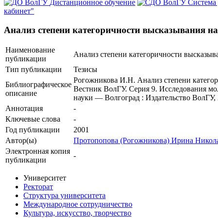
Дистанционное обучение
Система
кабинет"
Анализ степени категоричности высказывания на
Наименование
Анализ степени категоричности высказыва
публикации
Тип публикации
Тезисы
Рогожникова И.Н. Анализ степени категор
Библиографическое
Вестник ВолГУ. Серия 9. Исследования мо
описание
науки — Волгоград : Издательство ВолГУ, 
Аннотация
-
Ключевые cлова
-
Год публикации
2001
Автор(ы)
Протопопова (Рогожникова) Ирина Никол
Электронная копия
-
публикации
Университет
Ректорат
Структура университета
Международное сотрудничество
Культура, искусство, творчество