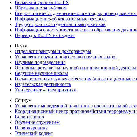
Волжский филиал ВолГУ
Образование за рубежом
Всероссийские студенческие олимпиады, проводимые на
Информационно-образовательные ресурсы
Трудоустройство студентов и выпускников
Информация о доступности высшего образования для ин
Перевод в ВолГУ на бюджет
Наука
Отдел аспирантуры и докторантуры
Управление науки и подготовки научных кадров
Научные подразделения
Основные результаты научной и инновационной деятель
Ведущие научные школы
Государственная научная аттестация (диссертационные с
Издательская деятельность
Университет – предприятиям
Социум
Управление молодежной политики и воспитательной дея
Координационный центр противодействия терроризму и 
Волонтерство
Обучение служением
Первокурснику
Этический кодекс