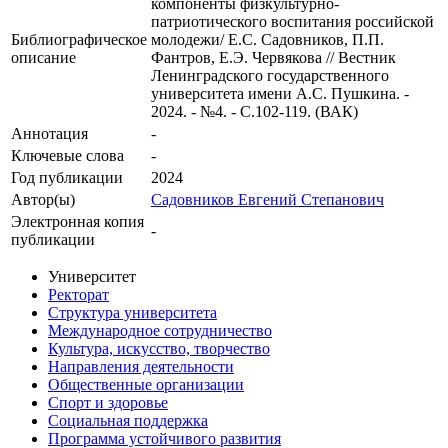
компоненты физкультурно-
патриотического воспитания российской
Библиографическое
молодежи/ Е.С. Садовников, П.П.
описание
Фантров, Е.Э. Червякова // Вестник
Ленинградского государственного
университета имени А.С. Пушкина. -
2024. - №4. - С.102-119. (ВАК)
Аннотация
-
Ключевые cлова
-
Год публикации
2024
Автор(ы)
Садовников Евгений Степанович
Электронная копия
-
публикации
Университет
Ректорат
Структура университета
Международное сотрудничество
Культура, искусство, творчество
Направления деятельности
Общественные организации
Спорт и здоровье
Социальная поддержка
Программа устойчивого развития