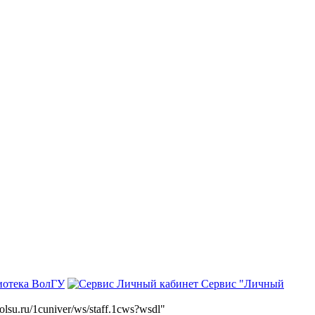
иотека ВолГУ
Сервис "Личный
volsu.ru/1cuniver/ws/staff.1cws?wsdl"