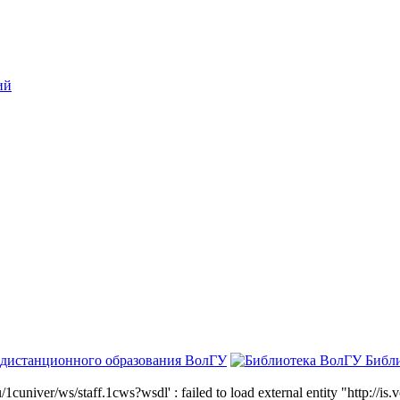
ий
 дистанционного образования ВолГУ
Библ
niver/ws/staff.1cws?wsdl' : failed to load external entity "http://is.