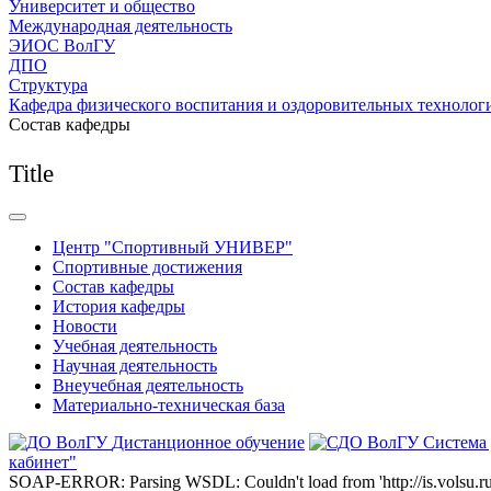
Университет и общество
Международная деятельность
ЭИОС ВолГУ
ДПО
Структура
Кафедра физического воспитания и оздоровительных технолог
Состав кафедры
Title
Центр "Спортивный УНИВЕР"
Спортивные достижения
Состав кафедры
История кафедры
Новости
Учебная деятельность
Научная деятельность
Внеучебная деятельность
Материально-техническая база
Дистанционное обучение
Система
кабинет"
SOAP-ERROR: Parsing WSDL: Couldn't load from 'http://is.volsu.ru/1cu