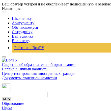
Ваш браузер устарел и не обеспечивает полноценную и безопа
Навигация
Школьнику
Абитуриенту
Обучающемуся
Сотруднику
Выпускнику
Волонтеру
Рейтинг в ВолГУ
Сведения об образовательной организации
Сервис "Личный кабинет"
Центр тестирования иностранных граждан
Документы приемной комиссии
Образование
Наука