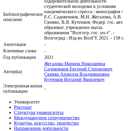
оздоровительной деятельности
студенческой молодежи к условиям
пандемического стресса : монография /
Библиографическое
Е.С. Садовников, М.Н. Жегалова, А.В.
описание
Скивко, В.Я. Кутенков; Федер. гос. авт.
образоват. учреждение высш.
образования "Волгогр. гос. ун-т". -
Волгоград : Изд-во ВолГУ, 2021. - 158 с.
Аннотация
-
Ключевые cлова
-
Год публикации
2021
Жегалова Марина Николаевна
Садовников Евгений Степанович
Автор(ы)
Скивко Анжелла Владимировна
Кутенков Виталий Яковлевич
Электронная копия
-
публикации
Университет
Ректорат
Структура университета
Международное сотрудничество
Культура, искусство, творчество
Направления деятельности