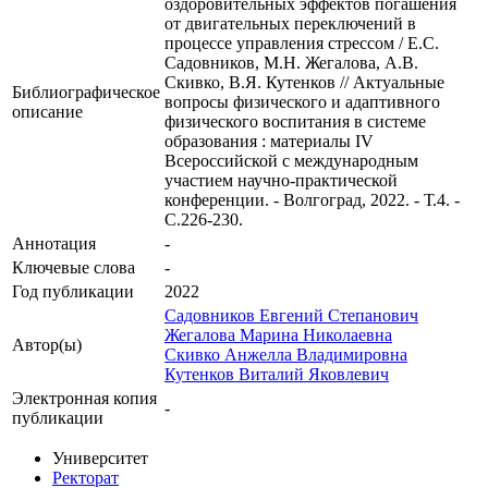
оздоровительных эффектов погашения
от двигательных переключений в
процессе управления стрессом / Е.С.
Садовников, М.Н. Жегалова, А.В.
Скивко, В.Я. Кутенков // Актуальные
Библиографическое
вопросы физического и адаптивного
описание
физического воспитания в системе
образования : материалы IV
Всероссийской с международным
участием научно-практической
конференции. - Волгоград, 2022. - Т.4. -
С.226-230.
Аннотация
-
Ключевые cлова
-
Год публикации
2022
Садовников Евгений Степанович
Жегалова Марина Николаевна
Автор(ы)
Скивко Анжелла Владимировна
Кутенков Виталий Яковлевич
Электронная копия
-
публикации
Университет
Ректорат