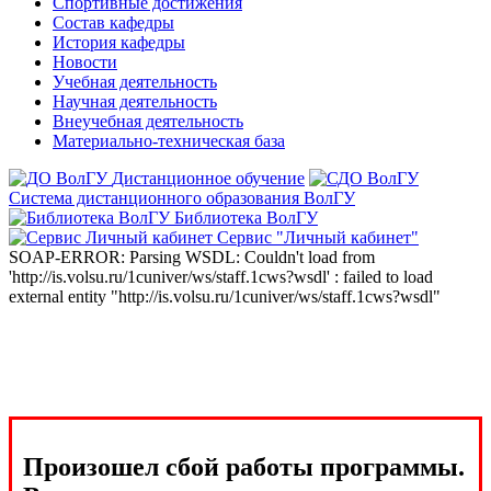
Спортивные достижения
Состав кафедры
История кафедры
Новости
Учебная деятельность
Научная деятельность
Внеучебная деятельность
Материально-техническая база
Дистанционное обучение
Система дистанционного образования ВолГУ
Библиотека ВолГУ
Сервис "Личный кабинет"
SOAP-ERROR: Parsing WSDL: Couldn't load from
'http://is.volsu.ru/1cuniver/ws/staff.1cws?wsdl' : failed to load
external entity "http://is.volsu.ru/1cuniver/ws/staff.1cws?wsdl"
Произошел сбой работы программы.