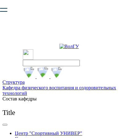
Ваш браузер устарел и не обеспечивает полноценную и
безопасную работу с сайтом. Пожалуйста
обновите браузер
,
чтобы улучшить взаимодействие с сайтом.
Структура
Кафедра физического воспитания и оздоровительных
технологий
Состав кафедры
Title
Центр "Спортивный УНИВЕР"