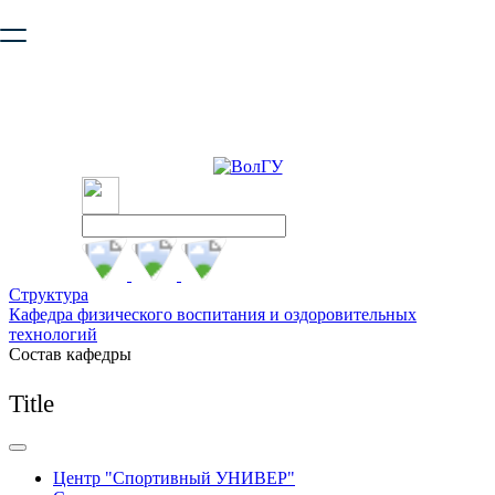
Ваш браузер устарел и не обеспечивает полноценную и
безопасную работу с сайтом. Пожалуйста
обновите браузер
,
чтобы улучшить взаимодействие с сайтом.
Структура
Кафедра физического воспитания и оздоровительных
технологий
Состав кафедры
Title
Центр "Спортивный УНИВЕР"