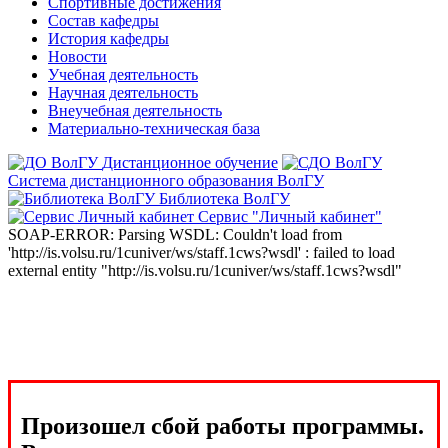
Спортивные достижения
Состав кафедры
История кафедры
Новости
Учебная деятельность
Научная деятельность
Внеучебная деятельность
Материально-техническая база
Дистанционное обучение
Система дистанционного образования ВолГУ
Библиотека ВолГУ
Сервис "Личный кабинет"
SOAP-ERROR: Parsing WSDL: Couldn't load from
'http://is.volsu.ru/1cuniver/ws/staff.1cws?wsdl' : failed to load
external entity "http://is.volsu.ru/1cuniver/ws/staff.1cws?wsdl"
Произошел сбой работы программы.