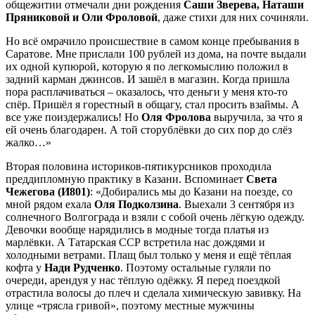
общежитии отмечали дни рождения
Саши Зверева, Наташи
Пряниковой и Оли Фроловой
, даже стихи для них сочиняли.
Но всё омрачило происшествие в самом конце пребывания в
Саратове. Мне прислали 100 рублей из дома, на почте выдали
их одной купюрой, которую я по легкомыслию положил в
задний карман джинсов. И зашёл в магазин. Когда пришла
пора расплачиваться – оказалось, что деньги у меня кто-то
спёр. Пришёл я горестный в общагу, стал просить взаймы. А
все уже поиздержались! Но
Оля Фролова
выручила, за что я
ей очень благодарен. А той сторублёвки до сих пор до слёз
жалко…»
Вторая половина историков-пятикурсников проходила
преддипломную практику в Казани. Вспоминает
Света
Чежегова (И801)
: «Добирались мы до Казани на поезде, со
мной рядом ехала
Оля Подколзина
. Выехали 3 сентября из
солнечного Волгограда и взяли с собой очень лёгкую одежду.
Девочки вообще нарядились в модные тогда платья из
марлёвки. А Татарская ССР встретила нас дождями и
холодными ветрами. Плащ был только у меня и ещё тёплая
кофта у
Нади Рудченко
. Поэтому остальные гуляли по
очереди, арендуя у нас тёплую одёжку. Я перед поездкой
отрастила волосы до плеч и сделала химическую завивку. На
улице «трясла гривой», поэтому местные мужчины