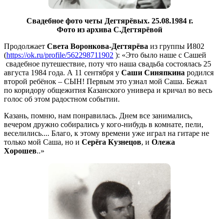
Свадебное фото четы Дегтярёвых. 25.08.1984 г.
Фото из архива С.Дегтярёвой
Продолжает
Света Воронкова-Дегтярёва
из группы И802
(
https://ok.ru/profile/562298711902
): «Это было наше с Сашей
свадебное путешествие, поту что наша свадьба состоялась 25
августа 1984 года. А 11 сентября у
Саши Синяпкина
родился
второй ребёнок – СЫН! Первым это узнал мой Саша. Бежал
по коридору общежития Казанского универа и кричал во весь
голос об этом радостном событии.
Казань, помню, нам понравилась. Днем все занимались,
вечером дружно собирались у кого-нибудь в комнате, пели,
веселились.... Благо, к этому времени уже играл на гитаре не
только мой Саша, но и
Серёга Кузнецов
, и
Олежа
Хорошев
..»