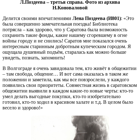
Л.Поздеева – третья справа. Фото из архива
Н.Коноваловой
Делится своими впечатлениями
Лена Поздеева (И801)
: «Это
была совершенно замечательная поездка! Библиотека
потрясла – как здорово, что у Саратова была возможность
сохранить такие фонды, какие нашему сгоревшему в огне
войны городу и не снились! Саратов мне показался очень
интересным старинным добротным купеческим городом. Я
ощущала душевный подъём, старалась как можно больше
увидеть, познать, запомнить!
В Волгограде я очень завидовала тем, кто живёт в общежитии
– там свобода, общение… И вот сама оказалась в таком же
положении и заметила, как мы все повзрослели, у каждого
появились свои приоритеты. Совместная жизнь в саратовском
общежитии выявили в каждом какие-то новые черты: кто-то
умел делать выгодные покупки, кто-то изобретательно
готовил, кто-то ходил в красивом халате и т.д. В целом было
весело и здорово!»