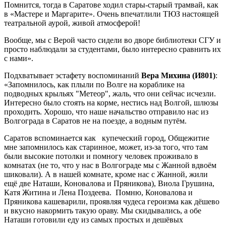
Помнится, тогда в Саратове ходил стары-старый трамвай, как
в «Мастере и Маргарите». Очень впечатлили ТЮЗ настоящей
театральной аурой, живой атмосферой!
Вообще, мы с Верой часто сидели во дворе библиотеки СГУ и
просто наблюдали за студентами, было интересно сравнить их
с нами».
Подхватывает эстафету воспоминаний
Вера Михина (И801)
:
«Запомнилось, как плыли по Волге на кораблике на
подводных крыльях "Метеор", жаль, что они сейчас исчезли.
Интересно было стоять на корме, нестись над Волгой, шлюзы
проходить. Хорошо, что наше начальство отправило нас из
Волгограда в Саратов не на поезде, а водным путём.
Саратов вспоминается как купеческий город, Общежитие
мне запомнилось как старинное, может, из-за того, что там
были высокие потолки и помногу человек проживало в
комнатах (не то, что у нас в Волгограде мы с Жанной вдвоём
шиковали). А в нашей комнате, кроме нас с Жанной, жили
ещё две Наташи, Коновалова и Пряникова), Виола Грушина,
Катя Житина и Лена Поздеева. Помню, Коновалова и
Пряникова кашеварили, проявляя чудеса героизма как дёшево
и вкусно накормить такую ораву. Мы скидывались, а обе
Наташи готовили еду из самых простых и дешёвых