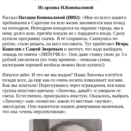
Из архива Н.Коноваловой
Рассказ
Наташи Коноваловой (И802)
: «Мне из всего нашего
пребывания в Саратове на всю жизнь запомнился наш поход
на ипподром. Ипподром находился на окраине города, мы к
нему долго шли, причём попали не с парадного входа. Сразу
купили программу скачек. Я её сохранила. Скинулись по
рублю, стали решать, на кого поставить. Тут прибегают
Игорь
Кошелев с Сашей Зверевым
и шепчут, что надо выбирать
лошадь по имени «ЛИПОЧКА». Они даже ставку свою до 3-х
рублей увеличили (по тому времени – немалая сумма,
килограмм хорошей колбасы можно было купить!)
Начался забег. И что же мы видим? Наша Липочка плетётся
позади всех, да еще как-то очень нелепо взмахивает ногами.
Как мы хохотали! Перегнувшись через ограждения, вся наша
группа неистово кричала: «Липочка, давай!» и умирали от
смеха. Естественно, проигрались вчистую. Оказалось, выбрать
«Липочку» нам «помогли» какие-то местные «жучки»,
завсегдатаи. Они нашептали нашим доверчивым мальчикам,
что она «очень перспективная».