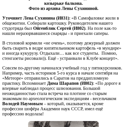
козырьке балкона.
Фото из архива Лены Сухининой.
Уточняет Лена Сухинина (И831)
: «В Самофаловке жили в
общежитии. Собирали картошку. Руководителем нашего
студотряда был
Ойгенблик Сергей (И802)
. На поле как-то
нашли неразорвавшиеся снаряды - и приехали саперы.
В столовой кормили «не очень», поэтому дежурный должен
быть сварить в ведре кипятильником картофель «в мундире»
и иногда кукурузу. Отдыхали… как все студенты. Помню,
стенгазеты рисовали)). Ещё - устраивали в Клубе концерт».
Совсем по-другому начинался учебный год у пятикурсников.
Например, часть историков 5-го курса в начале сентября на
«Метеоре» отправились в Саратов на преддипломную
практику. Вспоминает
Дима Шарапов (И802)
: «По дороге я
впервые наблюдал процесс шлюзования. Большой
неожиданностью стала встреча на плотине со старым
знакомым по археологическим экспедициям - весельчаком
Володей Наумовым
– который, оказывается, кроме
профессии шофёра Академии наук СССР, имел ещё
профессию водолаза!