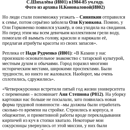
С.Шихалёва (И801) в1984-85 уч.году.
Фото из архива Н.Коноваловой(И802)
Но люди стали понемножку уезжать –
Синяпкин
отправился
к семье, потом серьёзно заболела
Оля Кузовкова
. Помню, у
Оли Горковенко появился ухажёр, и она уходила на свидания.
Но перед этим мы всем девичьим коллективом грели воду,
помогали ей вымыть голову, красили и наряжали её,
предлагая атрибуты красоты из своих запасов».
Реплика от
Нади Рудченко (И801)
: «В Казани у нас
произошло основательное знакомство с татарской культурой,
местным духом и обычаями. Город поразил многими
историческим местами, широкими проспектами. Были
трудности, но никто не жаловался. Наоборот, мы очень
сплотились, сдружились».
«Четверокурсники встретили пятый год жизни университета
с переменами – вспоминает
Аня Степнова (Р812)
. На уборку
картошки нас больше не посылали, зато появилась новая
форма трудовой повинности –мы должны были отработать
сколько-то времени на стройке. Строились и корпуса, и
общежитие, и примитивной работы вроде перекладывания
кирпичей из куч в стопки хватало. Некоторые мои
сокурсницы увернулись от этой миссии, у них были