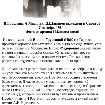
В.Грушина, А.Мауллан, Д.Шарапов приехали в Саратов.
Сентябрь 1984 г.
Фото из архива Н.Коноваловой
Из воспоминаний
Виолы Грушиной (И802)
: «Саратов
произвел хорошее впечатление. Оно было бы ещё лучше, если
бы нас послали в Москву, но
Борис Фёдорович Железчиков
в ответ на наши просьбы сказал: «Я за вас отвечаю, вы
должны быть все вместе в одном месте». Только потом,
работая со студентами, я поняла, как он был прав.
Дипломная моя работа была уже, в основном, собрана к концу
4 курса, так что в библиотеке я выписывала лишь цитаты и
что-то особенно интересное. Поэтому свободного времени
было много. Я часто одна гуляла по центру города. С
девчатами мы заходили в кафешки, которых тогда в Саратове
было ГОРАЗДО БОЛЬШЕ, чем в Волгограде. Удивил нас
ЛОМБАРД, который мы считали буржуазным проявлением.
Посетили мы и ТЮЗ, и ипподром, и художественный музей
имени А.Н.Радищева».