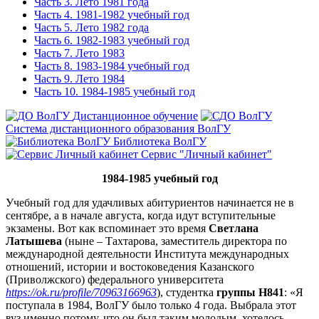
Часть 3. Лето 1981 года
Часть 4. 1981-1982 учебный год
Часть 5. Лето 1982 года
Часть 6. 1982-1983 учебный год
Часть 7. Лето 1983
Часть 8. 1983-1984 учебный год
Часть 9. Лето 1984
Часть 10. 1984-1985 учебный год
Дистанционное обучение
Система дистанционного образования ВолГУ
Библиотека ВолГУ
Сервис "Личный кабинет"
1984-1985 учебный год
Учебный год для удачливых абитуриентов начинается не в
сентябре, а в начале августа, когда идут вступительные
экзамены. Вот как вспоминает это время
Светлана
Латышева
(ныне – Тахтарова, заместитель директора по
международной деятельности Института международных
отношений, истории и востоковедения Казанского
(Приволжского) федерального университета
https://ok.ru/profile/70963166963
), студентка
группы Н841
: «Я
поступала в 1984, ВолГУ было только 4 года. Выбрала этот
вуз именно потому, что он был таким молодым, хотелось