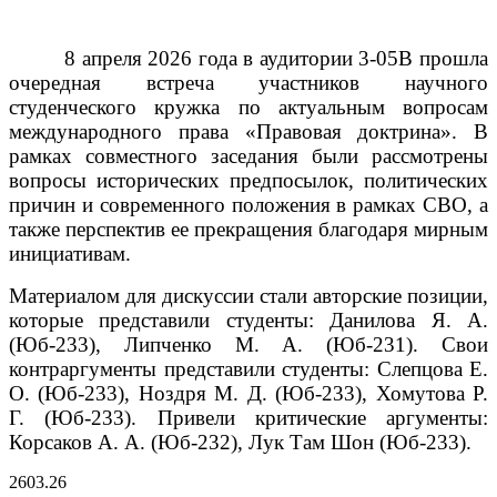
8 апреля 2026 года в аудитории 3-05В прошла
очередная встреча участников научного
студенческого кружка по актуальным вопросам
международного права «Правовая доктрина». В
рамках совместного заседания были рассмотрены
вопросы исторических предпосылок, политических
причин и современного положения в рамках СВО, а
также перспектив ее прекращения благодаря мирным
инициативам.
Материалом для дискуссии стали авторские позиции,
которые представили студенты: Данилова Я. А.
(Юб-233), Липченко М. А. (Юб-231).
Свои
контраргументы представили студенты: Слепцова Е.
О. (Юб-233), Ноздря М. Д. (Юб-233), Хомутова Р.
Г. (Юб-233).
Привели критические аргументы:
Корсаков А. А. (Юб-232), Лук Там Шон (Юб-233).
26
03.26