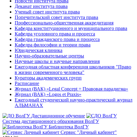
Новости института права
Деканат института права
Ученый совет института права
Попечительский совет института права
Профессионально-общественная аккредитация
Кафедра конституционного и муниципального права
Кафедра уголовного права и процесса
Кафедра гражданского права и процесса
Кафедра философии и теории права
Юридическая клиника
Научно-образовательные центры
Научные школы и научные направления
Ежегодная областная конференция школьников "Право
в жизни современного человека"
Кураторы академических групп
Расписание
Журнал (ВАК) «Legal Concept = Правовая парадигма»
Журнал (ВАК) «Logos et Praxis»
Ежегодный студенческий научно-практический журнал
АЛЬМАНАХ
Дистанционное обучение
Система дистанционного образования ВолГУ
Библиотека ВолГУ
Сервис "Личный кабинет"