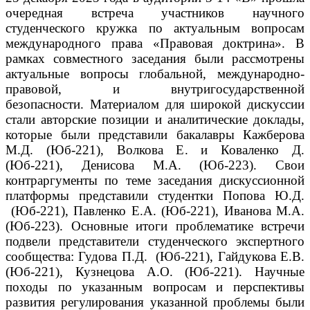
очередная встреча участников научного
студенческого кружка по актуальным вопросам
международного права «Правовая доктрина».
В
рамках совместного заседания были рассмотрены
актуальные вопросы глобальной, международно-
правовой, и внутригосударственной
безопасности.
Материалом для широкой дискуссии
стали авторские позиции и аналитические доклады,
которые были представили бакалавры Кажберова
М.Д. (Юб-221), Волкова Е. и Коваленко Д.
(Юб-221), Денисова М.А. (Юб-223).
Свои
контраргументы по теме заседания дискуссионной
платформы представили студентки Попова Ю.Д.
(Юб-221), Павленко Е.А. (Юб-221), Иванова М.А.
(Юб-223).
Основные итоги проблематике встречи
подвели представители студенческого экспертного
сообщества: Гудова П.Д. (Юб-221), Гайдукова Е.В.
(Юб-221), Кузнецова А.О. (Юб-221).
Научные
походы по указанным вопросам и перспективы
развития регулирования указанной проблемы были