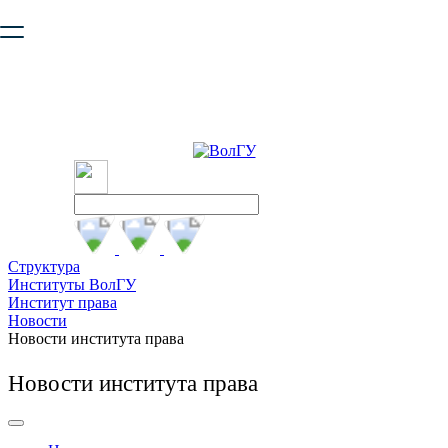
Ваш браузер устарел и не обеспечивает полноценную и
безопасную работу с сайтом. Пожалуйста
обновите браузер
,
чтобы улучшить взаимодействие с сайтом.
Структура
Институты ВолГУ
Институт права
Новости
Новости института права
Новости института права