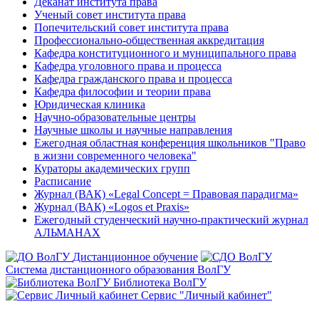
Деканат института права
Ученый совет института права
Попечительский совет института права
Профессионально-общественная аккредитация
Кафедра конституционного и муниципального права
Кафедра уголовного права и процесса
Кафедра гражданского права и процесса
Кафедра философии и теории права
Юридическая клиника
Научно-образовательные центры
Научные школы и научные направления
Ежегодная областная конференция школьников "Право
в жизни современного человека"
Кураторы академических групп
Расписание
Журнал (ВАК) «Legal Concept = Правовая парадигма»
Журнал (ВАК) «Logos et Praxis»
Ежегодный студенческий научно-практический журнал
АЛЬМАНАХ
Дистанционное обучение
Система дистанционного образования ВолГУ
Библиотека ВолГУ
Сервис "Личный кабинет"