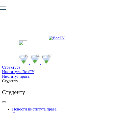
Ваш браузер устарел и не обеспечивает полноценную и
безопасную работу с сайтом. Пожалуйста
обновите браузер
,
чтобы улучшить взаимодействие с сайтом.
Структура
Институты ВолГУ
Институт права
Студенту
Студенту
Новости института права