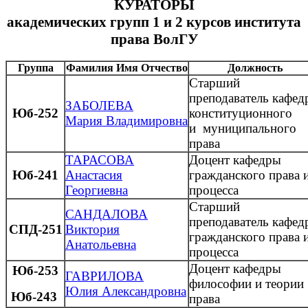
КУРАТОРЫ
академических групп 1 и 2 курсов института
права ВолГУ
Группа
Фамилия Имя Отчество
Должность
Старший
преподаватель
кафед
ЗАБОЛЕВА
Юб-252
конституционного
Мария
Владимировна
и муниципального
права
ТАРАСОВА
Доцент кафедры
Юб-241
Анастасия
гражданского права 
Георгиевна
процесса
Старший
САНДАЛОВА
преподаватель кафед
СПД-251
Виктория
гражданского права 
Анатольевна
процесса
Доцент кафедры
Юб-253
ГАВРИЛОВА
философии и теории
Юлия Александровна
Юб-243
права