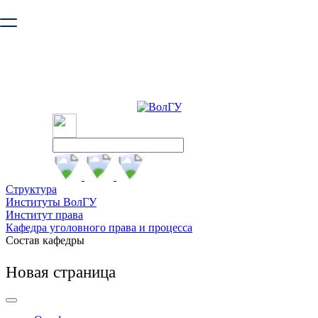
Ваш браузер устарел и не обеспечивает полноценную и
безопасную работу с сайтом. Пожалуйста
обновите браузер
,
чтобы улучшить взаимодействие с сайтом.
Структура
Институты ВолГУ
Институт права
Кафедра уголовного права и процесса
Состав кафедры
Новая страница