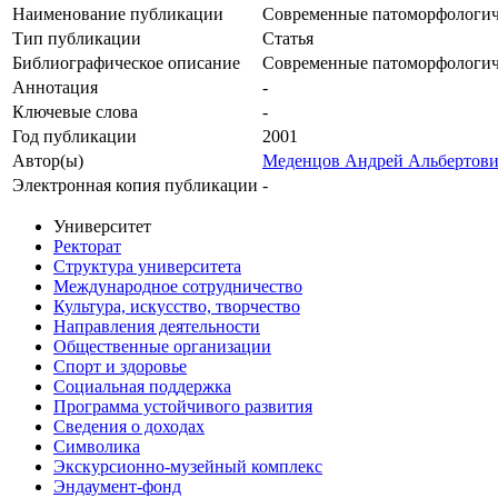
Наименование публикации
Современные патоморфологиче
Тип публикации
Статья
Библиографическое описание
Современные патоморфологиче
Аннотация
-
Ключевые cлова
-
Год публикации
2001
Автор(ы)
Меденцов Андрей Альбертов
Электронная копия публикации
-
Университет
Ректорат
Структура университета
Международное сотрудничество
Культура, искусство, творчество
Направления деятельности
Общественные организации
Спорт и здоровье
Социальная поддержка
Программа устойчивого развития
Сведения о доходах
Символика
Экскурсионно-музейный комплекс
Эндаумент-фонд