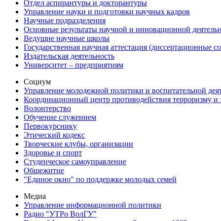
Отдел аспирантуры и докторантуры
Управление науки и подготовки научных кадров
Научные подразделения
Основные результаты научной и инновационной деятель
Ведущие научные школы
Государственная научная аттестация (диссертационные с
Издательская деятельность
Университет – предприятиям
Социум
Управление молодежной политики и воспитательной дея
Координационный центр противодействия терроризму и 
Волонтерство
Обучение служением
Первокурснику
Этический кодекс
Творческие клубы, организации
Здоровье и спорт
Студенческое самоуправление
Общежитие
"Единое окно" по поддержке молодых семей
Медиа
Управление информационной политики
Радио "УТРо ВолГУ"