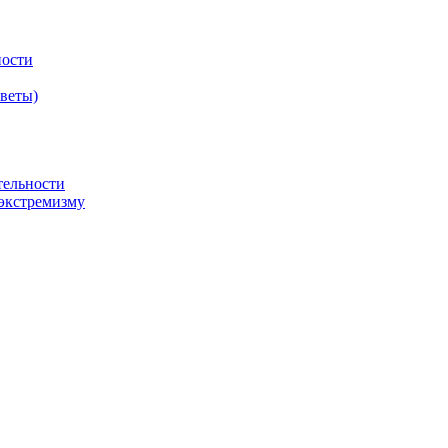
ности
оветы)
тельности
экстремизму