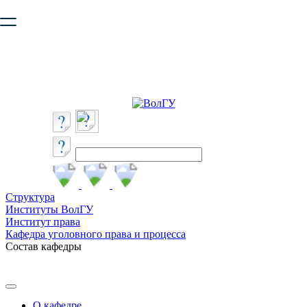
Ваш браузер устарел и не обеспечивает полноценную и
безопасную работу с сайтом. Пожалуйста
обновите браузер
,
чтобы улучшить взаимодействие с сайтом.
Структура
Институты ВолГУ
Институт права
Кафедра уголовного права и процесса
Состав кафедры
О кафедре