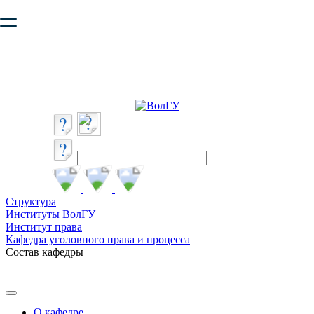
Ваш браузер устарел и не обеспечивает полноценную и
безопасную работу с сайтом. Пожалуйста
обновите браузер
,
чтобы улучшить взаимодействие с сайтом.
Структура
Институты ВолГУ
Институт права
Кафедра уголовного права и процесса
Состав кафедры
О кафедре