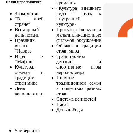
Наши мероприятия:
времени»
«Культура внешнего
Знакомство
вида – путь к
"В моей
внутренней
стране"
культуре»
Всемирный
Просмотр фильмов и
день поэзии
мультипликационных
Праздник
фильмов, обсуждение
весны
Обряды и традиции
"Навруз"
стран мира
Игра в
Традиционны
"Мафию"
детские и
Культура,
спортивные игры
обычаи и
народов мира
традиции
Понятие
стран мира
традиционной семьи
День
в обществах разных
космонавтики
стран
Система ценностей
Пасха
День победы
Университет