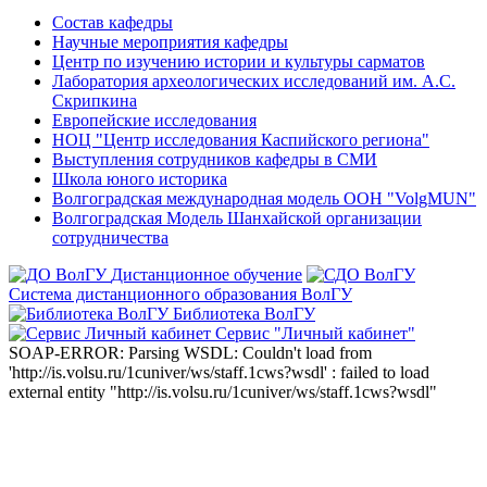
Состав кафедры
Научные мероприятия кафедры
Центр по изучению истории и культуры сарматов
Лаборатория археологических исследований им. А.С.
Скрипкина
Европейские исследования
НОЦ "Центр исследования Каспийского региона"
Выступления сотрудников кафедры в СМИ
Школа юного историка
Волгоградская международная модель ООН "VolgMUN"
Волгоградская Модель Шанхайской организации
сотрудничества
Дистанционное обучение
Система дистанционного образования ВолГУ
Библиотека ВолГУ
Сервис "Личный кабинет"
SOAP-ERROR: Parsing WSDL: Couldn't load from
'http://is.volsu.ru/1cuniver/ws/staff.1cws?wsdl' : failed to load
external entity "http://is.volsu.ru/1cuniver/ws/staff.1cws?wsdl"