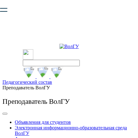
Ваш браузер устарел и не обеспечивает полноценную и
безопасную работу с сайтом. Пожалуйста
обновите браузер
,
чтобы улучшить взаимодействие с сайтом.
Педагогический состав
Преподаватель ВолГУ
Преподаватель ВолГУ
Объявления для студентов
Электронная информационно-образовательная среда
ВолГУ