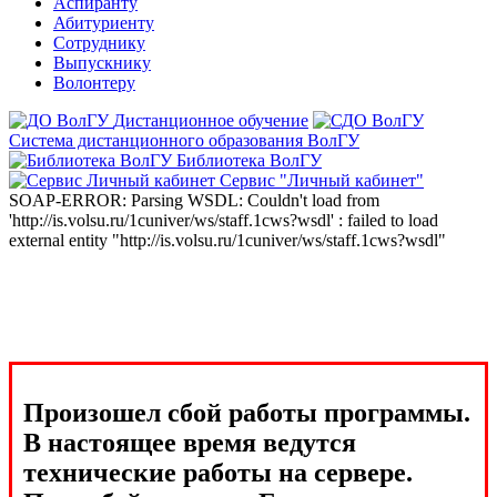
Аспиранту
Абитуриенту
Сотруднику
Выпускнику
Волонтеру
Дистанционное обучение
Система дистанционного образования ВолГУ
Библиотека ВолГУ
Сервис "Личный кабинет"
SOAP-ERROR: Parsing WSDL: Couldn't load from
'http://is.volsu.ru/1cuniver/ws/staff.1cws?wsdl' : failed to load
external entity "http://is.volsu.ru/1cuniver/ws/staff.1cws?wsdl"
Произошел сбой работы программы.
В настоящее время ведутся
технические работы на сервере.