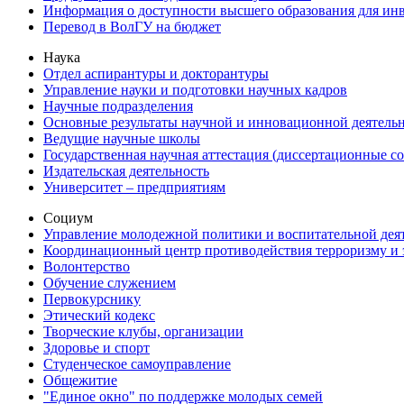
Информация о доступности высшего образования для ин
Перевод в ВолГУ на бюджет
Наука
Отдел аспирантуры и докторантуры
Управление науки и подготовки научных кадров
Научные подразделения
Основные результаты научной и инновационной деятель
Ведущие научные школы
Государственная научная аттестация (диссертационные с
Издательская деятельность
Университет – предприятиям
Социум
Управление молодежной политики и воспитательной дея
Координационный центр противодействия терроризму и 
Волонтерство
Обучение служением
Первокурснику
Этический кодекс
Творческие клубы, организации
Здоровье и спорт
Студенческое самоуправление
Общежитие
"Единое окно" по поддержке молодых семей