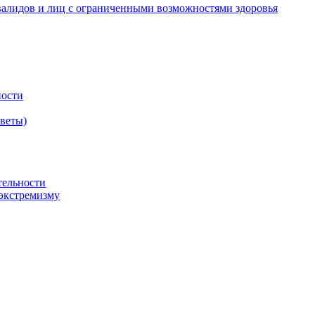
валидов и лиц с ограниченными возможностями здоровья
ности
оветы)
тельности
экстремизму