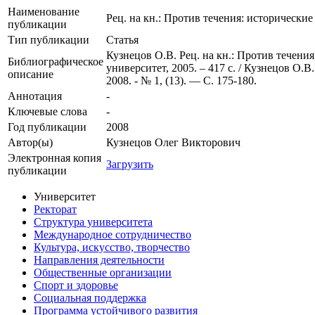
Наименование
Рец. на кн.: Против течения: историческ
публикации
Тип публикации
Статья
Кузнецов О.В. Рец. на кн.: Против течен
Библиографическое
университет, 2005. – 417 с. / Кузнецов О.
описание
2008. - № 1, (13). — С. 175-180.
Аннотация
-
Ключевые cлова
-
Год публикации
2008
Автор(ы)
Кузнецов Олег Викторович
Электронная копия
Загрузить
публикации
Университет
Ректорат
Структура университета
Международное сотрудничество
Культура, искусство, творчество
Направления деятельности
Общественные организации
Спорт и здоровье
Социальная поддержка
Программа устойчивого развития