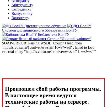
Аспиранту
Абитуриенту
Сотруднику
Выпускнику
Волонтеру
Дистанционное обучение
Система дистанционного образования ВолГУ
Библиотека ВолГУ
Сервис "Личный кабинет"
SOAP-ERROR: Parsing WSDL: Couldn't load from
'http://is.volsu.ru/1cuniver/ws/staff.1cws?wsdl' : failed to load
external entity "http://is.volsu.ru/1cuniver/ws/staff.1cws?wsdl"
Произошел сбой работы программы.
В настоящее время ведутся
технические работы на сервере.