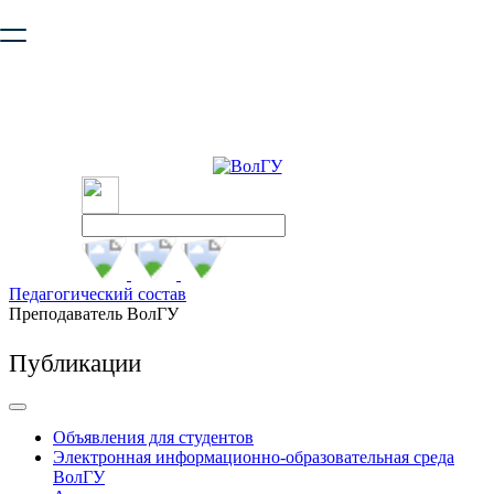
Ваш браузер устарел и не обеспечивает полноценную и
безопасную работу с сайтом. Пожалуйста
обновите браузер
,
чтобы улучшить взаимодействие с сайтом.
Педагогический состав
Преподаватель ВолГУ
Публикации
Объявления для студентов
Электронная информационно-образовательная среда
ВолГУ