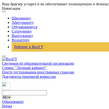
Ваш браузер устарел и не обеспечивает полноценную и безопа
Навигация
Школьнику
Абитуриенту
Обучающемуся
Сотруднику
Выпускнику
Волонтеру
Рейтинг в ВолГУ
Сведения об образовательной организации
Сервис "Личный кабинет"
Центр тестирования иностранных граждан
Документы приемной комиссии
Образование
Наука