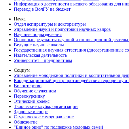
Информация о доступности высшего образования для ин
Перевод в ВолГУ на бюджет
Наука
Отдел аспирантуры и докторантуры
Управление науки и подготовки научных кадров
Научные подразделения
Основные результаты научной и инновационной деятель
Ведущие научные школы
Государственная научная аттестация (диссертационные с
Издательская деятельность
Университет – предприятиям
Социум
Управление молодежной политики и воспитательной дея
Координационный центр противодействия терроризму и 
Волонтерство
Обучение служением
Первокурснику
Этический кодекс
Творческие клубы, организации
Здоровье и спорт
Студенческое самоуправление
Общежитие
"Единое окно" по поддержке молодых семей