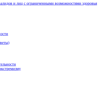
валидов и лиц с ограниченными возможностями здоровья
ности
оветы)
тельности
экстремизму