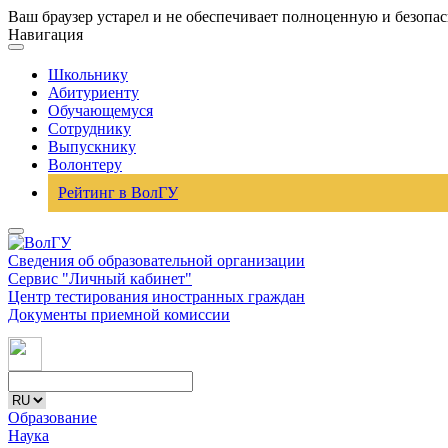
Ваш браузер устарел и не обеспечивает полноценную и безопа
Навигация
Школьнику
Абитуриенту
Обучающемуся
Сотруднику
Выпускнику
Волонтеру
Рейтинг в ВолГУ
Сведения об образовательной организации
Сервис "Личный кабинет"
Центр тестирования иностранных граждан
Документы приемной комиссии
Образование
Наука