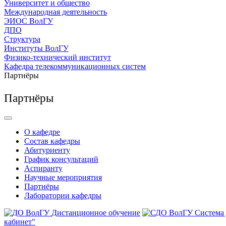
Университет и общество
Международная деятельность
ЭИОС ВолГУ
ДПО
Структура
Институты ВолГУ
Физико-технический институт
Кафедра телекоммуникационных систем
Партнёры
Партнёры
О кафедре
Состав кафедры
Абитуриенту
График консультаций
Аспиранту
Научные мероприятия
Партнёры
Лаборатории кафедры
Дистанционное обучение
Система
кабинет"