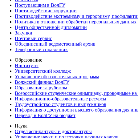
Поступающим в ВолГУ
Противодействие коррупции
Противодействие экстремизму и терроризму, профилакти
Политика в отношении обработки персональных данных
Центр общественной дипломатии
Закупки
Почтовый сервис
Объединенный ведомственный архив
Телефонный справочник
Образование
Институты
Университетский колледж
Управление образовательных программ
Волжский филиал ВолГУ
Образование за рубежом
Всероссийские студенческие олимпиады, проводимые на
Информационно-образовательные ресурсы
Трудоустройство студентов и выпускников
Информация о доступности высшего образования для ин
Перевод в ВолГУ на бюджет
Наука
Отдел аспирантуры и докторантуры
Управление науки и подготовки научных кадров