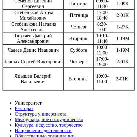
Семенов Евгений
09:00-
Пятница
1-09К
Сергеевич
11:30
Стебеньков Артем
17:00-
Пятница
2-01К
Михайлович
18:40
Стебенькова Наталия
8:30-
Четверг
1-27К
Алексеевна
10:0
Тюхтяев Дмитрий
10:10-
Вторник
1-19М
Александрович
11:40
10:00-
Чадаев Денис Иванович
Суббота
1-19М
12:00
17:00-
Черных Сергей Викторович
Четверг
2-01К
19:00
Яцышен Валерий
10:00-
Вторник
2-01К
Васильевич
11:00
Университет
Ректорат
Структура университета
Международное сотрудничество
Культура, искусство, творчество
Направления деятельности
Общественные организации