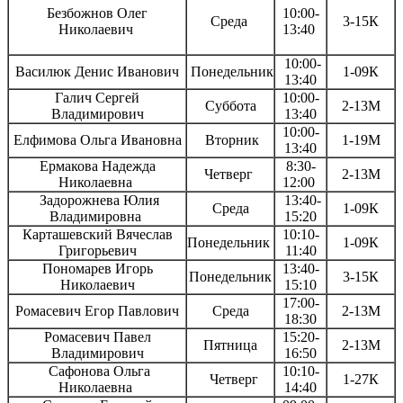
Безбожнов Олег
10:00-
Среда
3-15К
Николаевич
13:40
10:00-
Василюк Денис Иванович
Понедельник
1-09К
13:40
Галич Сергей
10:00-
Суббота
2-13М
Владимирович
13:40
10:00-
Елфимова Ольга Ивановна
Вторник
1-19М
13:40
Ермакова Надежда
8:30-
Четверг
2-13М
Николаевна
12:00
Задорожнева Юлия
13:40-
Среда
1-09К
Владимировна
15:20
Карташевский Вячеслав
10:10-
Понедельник
1-09К
Григорьевич
11:40
Пономарев Игорь
13:40-
Понедельник
3-15К
Николаевич
15:10
17:00-
Ромасевич Егор Павлович
Среда
2-13М
18:30
Ромасевич Павел
15:20-
Пятница
2-13М
Владимирович
16:50
Сафонова Ольга
10:10-
Четверг
1-27К
Николаевна
14:40