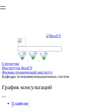
Ваш браузер устарел и не обеспечивает полноценную и
безопасную работу с сайтом. Пожалуйста
обновите браузер
,
чтобы улучшить взаимодействие с сайтом.
Структура
Институты ВолГУ
Физико-технический институт
Кафедра телекоммуникационных систем
График консультаций
О кафедре