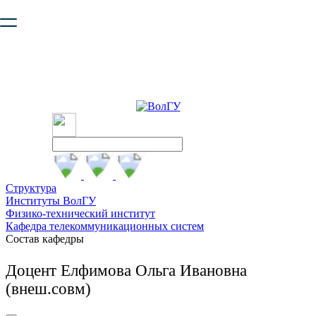
Ваш браузер устарел и не обеспечивает полноценную и
безопасную работу с сайтом. Пожалуйста
обновите браузер
,
чтобы улучшить взаимодействие с сайтом.
Структура
Институты ВолГУ
Физико-технический институт
Кафедра телекоммуникационных систем
Состав кафедры
Доцент Елфимова Ольга Ивановна
(внеш.совм)