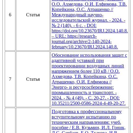
О.О. Ахмедова, О.И. Елфимова, Т.В.
Копейкина, О.С. Атрашенко //
6
Статья
Международный научно-
исследовательский журнал. - 2024. -
№ 2 (140). - 6 с. - DOI:
https://doi.org/10.23670/IRJ.2024.140.8.
– URL: https://research-
journal.org/archive/2-140-2024-
february/10.23670/IRJ.2024.140.8.
Обоснование использования защит с
адаптивной уставкой при
проектировании воздушных линий
напряжением более 110 кВ / О.О.
Ахмедова, Т.В. Копейкина, О.С.
7
Статья
Атрашенко, О.И. Елфимова //
Энерго- и ресурсосбережение:
промышленность и транспорт. -
2024. - № 4 (49). - C. 20-27. - DOI:
10.35211/2500-0586-2024-4-49-20-27.
Подготовка к профессиональному
вступительному испытанию по
техническим направлениям: учеб.
пособие / Е.В. Кузьмин, И.Л. Гоник,
Д.С. Сарбаев, Е.О. Ткачева, И.В.