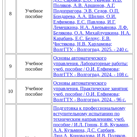
Поляков, А.В. Аршинов, А.Г.
Учебное
Подопригора, Э.В. Седов, О.П.
8
пособие
Бондарева, А.А. Шилин, О.И.
Елфимова, Е.С. Павлова, И.Г.
Лемешкина, Н.А. Аверьянова, Л.Ф.
Белякова, О.А. Михайлушкина, Н.А.
Карабань, Е.С. Белоус, Е.В.
Чистякова, Н.В. Харламова;
ВолгГТУ. - Волгоград, 2025. - 240 с.
Основы автоматического
Учебное
управления. Лабораторные работы:
9
пособие
учеб. пособие / О.И. Елфимова;
ВолгГТУ. - Волгоград, 2024. - 108 с.
Основы автоматического
Учебное
управления. Практические занятия:
10
пособие
учеб. пособие / О.И. Елфимова;
ВолгГТУ. - Волгоград, 2024. - 96 с.
Подготовка к профессиональному
вступительному испытанию по
техническим направлениям: учеб.
пособие / И.Л. Гоник, Е.В. Кузьмин,
А.А. Кузьмина, Д.С. Сарбаев,
Люд.А. Коновалова, И.В. Поляков,