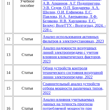
Учебное
11
А.В. Аршинов, А.Г. Подопригора,
пособие
Э.В. Седов, О.П. Бондарева, А.А.
Шилин, О.И. Елфимова, Е.С.
Павлова, Н.А. Аверьянова, Л.Ф.
Белякова, Н.В. Харламова, Е.С.
Белоус; ВолгГТУ. - Волгоград, 2024. -
228 с.
Анализ использования активных
12
Статья
фильтров в электроустановках, 2023
Анализ надежности воздушных
линий электропередачи с учетом
13
Статья
влияния климатических факторов,
2023
Обзор устройств контроля
14
Статья
технического состояния воздушной
линии электропередачи, 2022
Сравнительный анализ устройств
15
Статья
отбора мощности различных типов,
2022
Анализ влияния учитываемых
данных на точность прогноза
16
Статья
потребляемой мощности при