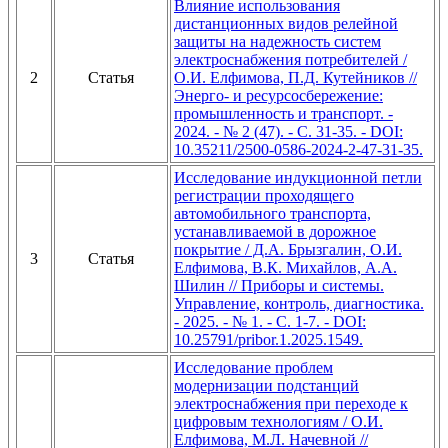
Влияние использования
дистанционных видов релейной
защиты на надежность систем
электроснабжения потребителей /
2
Статья
О.И. Елфимова, П.Д. Кутейников //
Энерго- и ресурсосбережение:
промышленность и транспорт. -
2024. - № 2 (47). - C. 31-35. - DOI:
10.35211/2500-0586-2024-2-47-31-35.
Исследование индукционной петли
регистрации проходящего
автомобильного транспорта,
устанавливаемой в дорожное
покрытие / Д.А. Брызгалин, О.И.
3
Статья
Елфимова, В.К. Михайлов, А.А.
Шилин // Приборы и системы.
Управление, контроль, диагностика.
- 2025. - № 1. - C. 1-7. - DOI:
10.25791/pribor.1.2025.1549.
Исследование проблем
модернизации подстанций
электроснабжения при переходе к
цифровым технологиям / О.И.
Елфимова, М.Л. Начевной //