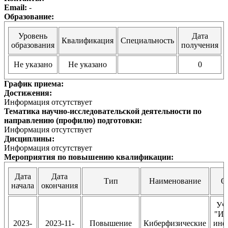
Email:
-
Образование:
Уровень
Дата
Квалификация
Специальность
образования
получения
Не указано
Не указано
0
График приема:
Достижения:
Информация отсутствует
Тематика научно-исследовательской деятельности по
направлению (профилю) подготовки:
Информация отсутствует
Дисциплины:
Информация отсутствует
Мероприятия по повышению квалификации:
Дата
Дата
Тип
Наименование
О
начала
окончания
Уч
"Ин
2023-
2023-11-
Повышение
Киберфизические
инф