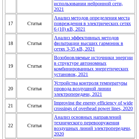
использовании нейронной сети,
2021
Анализ методов определения места
17
Статья
повреждения в электрических сетях
6 (10) кВ, 2021
Анализ эффективных методов
18
Статья
фильтрации высших гармоник в
сетях 3-35 кВ, 2021
Возобновляемые источники энергии
в структуре автономных
19
Статья
комбинированных энергетических
установок, 2021
Устройства контроля температуры
20
Статья
провода воздушной линии
электропередачи, 2021
Improving the energy efficiency of wide
21
Статья
crossings of overhead power lines, 2020
Анализ основных направлений
технического перевооружения
22
Статья
воздушных линий электропередачи,
2020