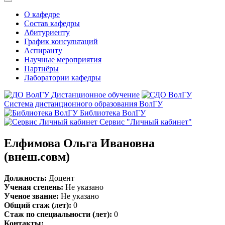
О кафедре
Состав кафедры
Абитуриенту
График консультаций
Аспиранту
Научные мероприятия
Партнёры
Лаборатории кафедры
Дистанционное обучение
Система дистанционного образования ВолГУ
Библиотека ВолГУ
Сервис "Личный кабинет"
Елфимова Ольга Ивановна
(внеш.совм)
Должность:
Доцент
Ученая степень:
Не указано
Ученое звание:
Не указано
Общий стаж (лет):
0
Стаж по специальности (лет):
0
Контакты: