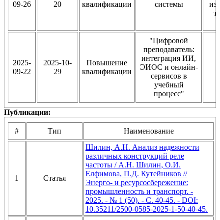
09-26
20
квалификации
системы
из
т
"Цифровой
преподаватель:
интеграция ИИ,
2025-
2025-10-
Повышение
ЭИОС и онлайн-
09-22
29
квалификации
сервисов в
учебный
процесс"
Публикации:
#
Тип
Наименование
Шилин, А.Н. Анализ надежности
различных конструкций реле
частоты / А.Н. Шилин, О.И.
Елфимова, П.Д. Кутейников //
1
Статья
Энерго- и ресурсосбережение:
промышленность и транспорт. -
2025. - № 1 (50). - C. 40-45. - DOI:
10.35211/2500-0585-2025-1-50-40-45.