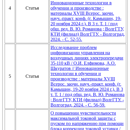
Инновационные технологии в
4
Статья
обучении и производстве :
материалы XVIII Всерос. заочн.
науч.-практ. конф. (г. Камышин, 19-
20 ноября 2024 г.). В 3 т. Т. 1 / под
общ. ред. В. Ю. Романова ; ВолгГТУ,
КТИ (филиал) ВолгГТУ. - Волгоград,
2024. - C. 52-55.
Исследование проблем
цифровизации управления на
воздушных линиях электропередачи
35-110 кВ / О.И. Елфимова, А.О.
Шкуратов // Инновационные
технологии в обучении и
5
Статья
производстве : материалы XVIII
Всерос. заочн. науч.-практ. конф. (г.
Камышин, 19-20 ноября 2024 г.). В 3
т. Т. 1 / под общ. ред. В. Ю. Романова
; ВолгГТУ, КТИ (филиал) ВолгГТУ. -
Волгоград, 2024. - C. 56-59.
О повышении чувствительности
максимальной токовой защиты с
пуском по напряжению при помощи
блока коррекции токовой уставки /