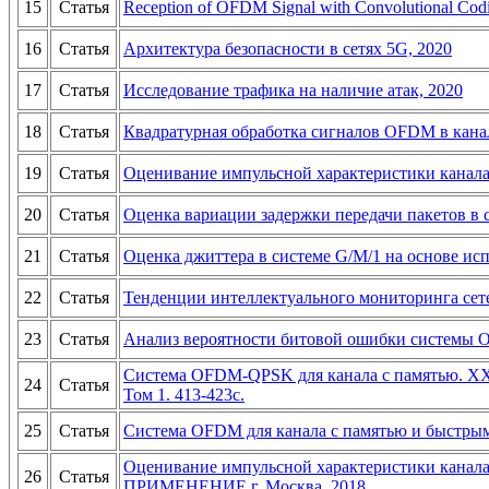
15
Статья
Reception of OFDM Signal with Convolutional Codin
16
Статья
Архитектура безопасности в сетях 5G, 2020
17
Статья
Исследование трафика на наличие атак, 2020
18
Статья
Квадратурная обработка сигналов OFDM в канал
19
Статья
Оценивание импульсной характеристики канала
20
Статья
Оценка вариации задержки передачи пакетов в с
21
Статья
Оценка джиттера в системе G/M/1 на основе ис
22
Статья
Тенденции интеллектуального мониторинга сет
23
Статья
Анализ вероятности битовой ошибки системы O
Система OFDM-QPSK для канала с памятью. XX
24
Статья
Том 1. 413-423с.
25
Статья
Cистема OFDM для канала с памятью и быстрым
Оценивание импульсной характеристики кан
26
Статья
ПРИМЕНЕНИЕ г. Москва, 2018,