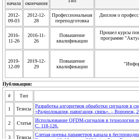
Тип
начала
окончания
2012-
2012-12-
Профессиональная
Диплом о професс
09-03
28
переподготовка
Прошел курсы по
2016-
2016-11-
Повышение
программе "Акту
11-26
26
квалификации
2019-
2019-12-
Повышение
"Инфор
12-09
29
квалификации
Публикации:
#
Тип
Разработка алгоритмов обработки сигналов в
1
Тезисы
«Радиолокация, навигация, связь». – Воронеж, 20
Использование OFDM-сигналов в технологии пс
2
Статья
С. 118-126.
Слепая оценка параметров канала в беспроводн
3
Тезисы