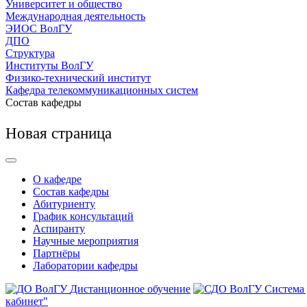
Университет и общество
Международная деятельность
ЭИОС ВолГУ
ДПО
Структура
Институты ВолГУ
Физико-технический институт
Кафедра телекоммуникационных систем
Состав кафедры
Новая страница
О кафедре
Состав кафедры
Абитуриенту
График консультаций
Аспиранту
Научные мероприятия
Партнёры
Лаборатории кафедры
Дистанционное обучение
Система
кабинет"