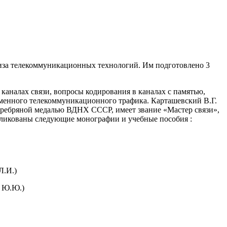
лиза телекоммуникационных технологий. Им подготовлено 3
каналах связи, вопросы кодирования в каналах с памятью,
менного телекоммуникационного трафика. Карташевский В.Г.
 серебряной медалью ВДНХ СССР, имеет звание «Мастер связи»,
бликованы следующие монографии и учебные пособия :
Л.И.)
о Ю.Ю.)