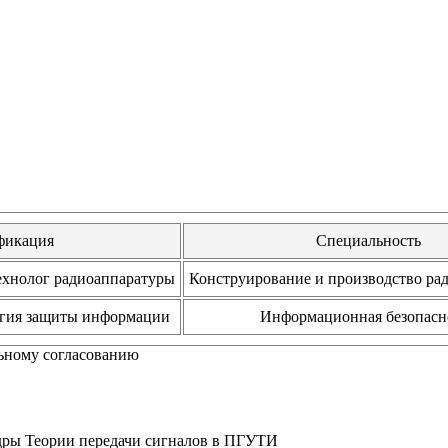
фикация
Специальность
ехнолог радиоаппаратуры
Конструирование и производство ра
огия защиты информации
Информационная безопасн
льному согласованию
едры Теории передачи сигналов в ПГУТИ