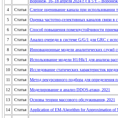
Воронеж, 16–18 апреля 2024 г.): в 5 т. – Воронеж
4
Статья
Слепое оценивание канала при использовании 
5
Статья
Оценка частотно-селективных каналов связи в
6
Статья
Способ повышения помехоустойчивости приема
7
Статья
Анализ очереди в системе G/G/1 для GRC с ис
8
Статья
Инновационные модели аналитических служб с
9
Статья
Использование модели H1/Hk/1 для анализа рас
10
Статья
Исследование статических характеристик вредо
11
Статья
Метод рекурсивного подбора для определения п
12
Статья
Моделирование и анализ DDOS-атаки, 2021
13
Статья
Основы теории массового обслуживания, 2021
14
Статья
Application of EM-Algorithm for Approximation of M