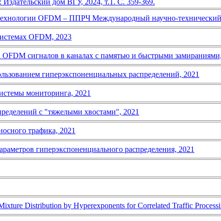
: Издательский дом ВГУ, 2024, т.1. С. 359-369.
технологии OFDM – ППРЧ Международный научно-технический жур
 системах OFDM, 2023
 OFDM сигналов в каналах с памятью и быстрыми замираниями,
пользованием гиперэкспоненциальных распределений, 2021
истемы мониторинга, 2021
пределений с "тяжелыми хвостами", 2021
носного трафика, 2021
араметров гиперэкспоненциального распределения, 2021
ixture Distribution by Hyperexponents for Correlated Traffic Process