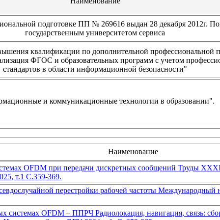
Наименование
иональной подготовке ПП № 269616 выдан 28 декабря 2012г. П
государственным университетом сервиса
вышения квалификации по дополнительной профессиональной 
ализация ФГОС и образовательных программ с учетом професс
стандартов в области информационной безопасности"
мационные и коммуникационные технологии в образовании".
Наименование
 системах OFDM при передачи дискретных сообщений Труды XXX
25, т.1 С.359-369.
евдослучайной перестройки рабочей частоты Международный нау
ых системах OFDM – ППРЧ Радиолокация, навигация, связь: сбо