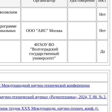
Организатор
Удостоверение
ИКТ
оволжским
Нет
программе
иональных
ООО "АИС" Москва
Нет
ФГАОУ ВО
"Волгоградский
Да
государственный
университет"
I Международной научно-технической конференции
чно-технический журнал «Радиотехника», 2024, Т. 88. № 2.
рник трудов XXX Международн. научно-технич. конф. (г.