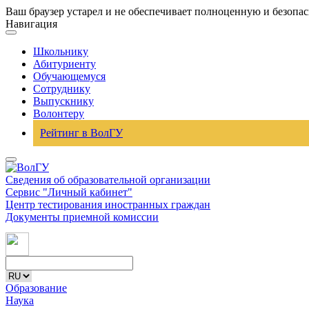
Ваш браузер устарел и не обеспечивает полноценную и безопа
Навигация
Школьнику
Абитуриенту
Обучающемуся
Сотруднику
Выпускнику
Волонтеру
Рейтинг в ВолГУ
Сведения об образовательной организации
Сервис "Личный кабинет"
Центр тестирования иностранных граждан
Документы приемной комиссии
Образование
Наука