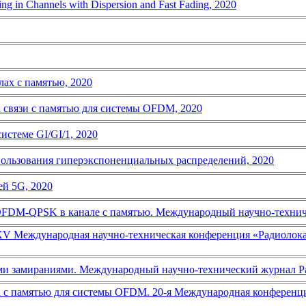
g in Channels with Dispersion and Fast Fading, 2020
ах с памятью, 2020
 связи с памятью для системы OFDM, 2020
истеме GI/GI/1, 2020
пользования гиперэкспоненциальных распределений, 2020
ей 5G, 2020
FDM-QPSK в канале с памятью. Международный научно-техничес
V Международная научно-техническая конференция «Радиолокац
и замираниями. Международный научно-технический журнал Ради
ала с памятью для системы OFDM. 20-я Международная кон