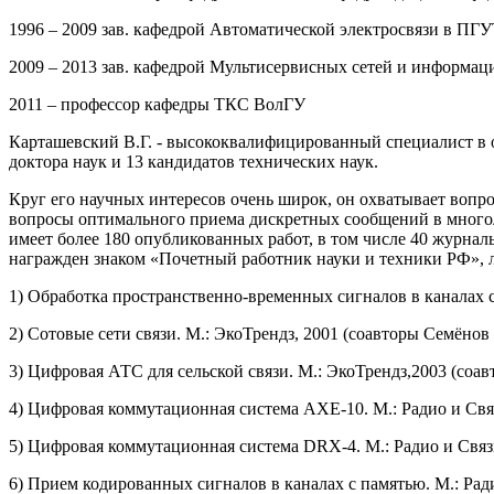
1996 – 2009 зав. кафедрой Автоматической электросвязи в ПГ
2009 – 2013 зав. кафедрой Мультисервисных сетей и информац
2011 – профессор кафедры ТКС ВолГУ
Карташевский В.Г. - высококвалифицированный специалист в 
доктора наук и 13 кандидатов технических наук.
Круг его научных интересов очень широк, он охватывает вопр
вопросы оптимального приема дискретных сообщений в многол
имеет более 180 опубликованных работ, в том числе 40 журнал
награжден знаком «Почетный работник науки и техники РФ», 
1) Обработка пространственно-временных сигналов в каналах с
2) Сотовые сети связи. М.: ЭкоТрендз, 2001 (соавторы Семёнов 
3) Цифровая АТС для сельской связи. М.: ЭкоТрендз,2003 (соа
4) Цифровая коммутационная система АХЕ-10. М.: Радио и Связ
5) Цифровая коммутационная система DRХ-4. М.: Радио и Связ
6) Прием кодированных сигналов в каналах с памятью. М.: Ради