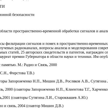
УТИ
ионной безопасности
области пространственно-временной обработки сигналов и ана
осы фильтрации сигналов и помех в пространственно-временных 
учевых радиоканалах, вопросы анализа и моделирования совре
ьных статей, 25 авторских свидетельств и патентов, награжден
лауреат премии Губернатора в области науки и техники. Им опу
 памятью. М.: Радио и Связь, 2000
С.Н., Фирстова Т.В.)
вторы Запорожченко Н.П., Мишин Д.В., Росляков А.В., Сутягина 
ь, 2000 (соавторы Запорожченко Н.П., Клиентова Т.Г., Харченк
ь,2001 (соавторы Сутягина Л.И., Староквашев А.Ю.)
о и связь, 2004 (соавтор Мишин Д.В.)