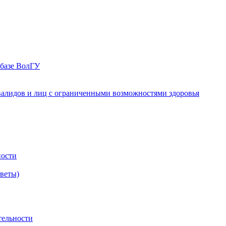
 базе ВолГУ
валидов и лиц с ограниченными возможностями здоровья
ности
оветы)
тельности