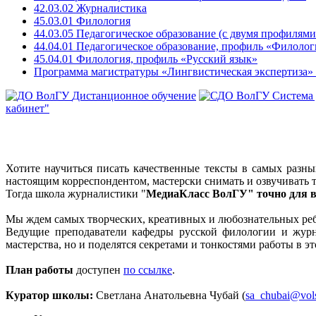
42.03.02 Журналистика
45.03.01 Филология
44.03.05 Педагогическое образование (с двумя профилями
44.04.01 Педагогическое образование, профиль «Филолог
45.04.01 Филология, профиль «Русский язык»
Программа магистратуры «Лингвистическая экспертиза» 
Дистанционное обучение
Система
кабинет"
Хотите научиться писать качественные тексты в самых разны
настоящим корреспондентом, мастерски снимать и озвучивать
Тогда школа журналистики "
МедиаКласс ВолГУ" точно для в
Мы ждем самых творческих, креативных и любознательных ребят
Ведущие преподаватели кафедры русской филологии и журна
мастерства, но и поделятся секретами и тонкостями работы в э
План работы
доступен
по ссылке
.
Куратор школы:
Светлана Анатольевна Чубай (
sa_chubai@vol