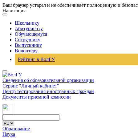
Ваш браузер устарел и не обеспечивает полноценную и безопа
Навигация
Школьнику
Абитуриенту
Обучающемуся
Сотруднику
Выпускнику
Волонтеру
Рейтинг в ВолГУ
Сведения об образовательной организации
Сервис "Личный кабинет"
Центр тестирования иностранных граждан
Документы приемной комиссии
Образование
Наука