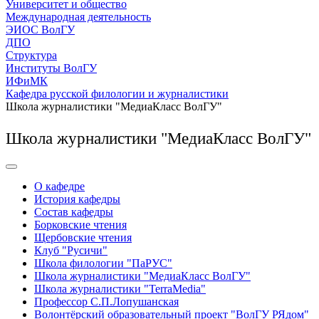
Университет и общество
Международная деятельность
ЭИОС ВолГУ
ДПО
Структура
Институты ВолГУ
ИФиМК
Кафедра русской филологии и журналистики
Школа журналистики "МедиаКласс ВолГУ"
Школа журналистики "МедиаКласс ВолГУ"
О кафедре
История кафедры
Состав кафедры
Борковские чтения
Щербовские чтения
Клуб "Русичи"
Школа филологии "ПаРУС"
Школа журналистики "МедиаКласс ВолГУ"
Школа журналистики "TerraMedia"
Профессор С.П.Лопушанская
Волонтёрский образовательный проект "ВолГУ РЯдом"