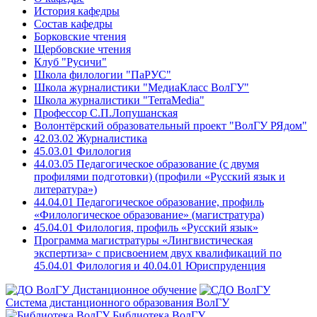
История кафедры
Состав кафедры
Борковские чтения
Щербовские чтения
Клуб "Русичи"
Школа филологии "ПаРУС"
Школа журналистики "МедиаКласс ВолГУ"
Школа журналистики "TerraMedia"
Профессор С.П.Лопушанская
Волонтёрский образовательный проект "ВолГУ РЯдом"
42.03.02 Журналистика
45.03.01 Филология
44.03.05 Педагогическое образование (с двумя
профилями подготовки) (профили «Русский язык и
литература»)
44.04.01 Педагогическое образование, профиль
«Филологическое образование» (магистратура)
45.04.01 Филология, профиль «Русский язык»
Программа магистратуры «Лингвистическая
экспертиза» с присвоением двух квалификаций по
45.04.01 Филология и 40.04.01 Юриспруденция
Дистанционное обучение
Система дистанционного образования ВолГУ
Библиотека ВолГУ