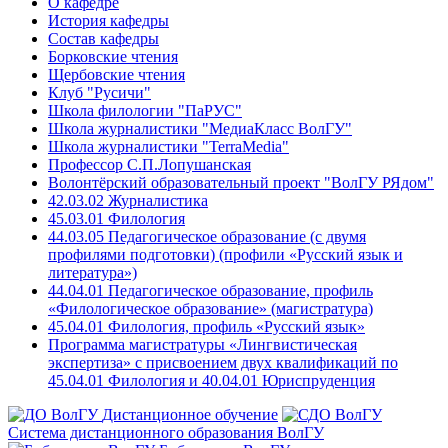
О кафедре
История кафедры
Состав кафедры
Борковские чтения
Щербовские чтения
Клуб "Русичи"
Школа филологии "ПаРУС"
Школа журналистики "МедиаКласс ВолГУ"
Школа журналистики "TerraMedia"
Профессор С.П.Лопушанская
Волонтёрский образовательный проект "ВолГУ РЯдом"
42.03.02 Журналистика
45.03.01 Филология
44.03.05 Педагогическое образование (с двумя
профилями подготовки) (профили «Русский язык и
литература»)
44.04.01 Педагогическое образование, профиль
«Филологическое образование» (магистратура)
45.04.01 Филология, профиль «Русский язык»
Программа магистратуры «Лингвистическая
экспертиза» с присвоением двух квалификаций по
45.04.01 Филология и 40.04.01 Юриспруденция
Дистанционное обучение
Система дистанционного образования ВолГУ